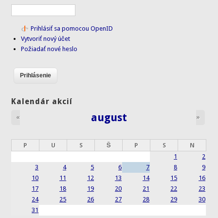
Prihlásiť sa pomocou OpenID
Vytvoriť nový účet
Požiadať nové heslo
Kalendár akcií
august
«
»
P
U
S
Š
P
S
N
1
2
3
4
5
6
7
8
9
10
11
12
13
14
15
16
17
18
19
20
21
22
23
24
25
26
27
28
29
30
31