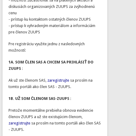
- možnosť zúčastňovať sa na platených akciách a
diskusiách organizovaných ZUUPS za zvýhodnenú
cenu
- prístup ku kontaktom ostatných členov ZUUPS
- prístup k vyhradeným materiálom a informáciám
pre členov ZUUPS
Pre registráciu využite jednu z nasledovných
možností:
1A. SOM ČLEN SAS A CHCEM SA PRIHLÁSIŤ DO
ZUUPS
:
Ak už ste členom SAS,
zaregistrujte
sa prosím na
tomto portáli ako člen SAS - ZUUPS.
1B. UŽ SOM ČLENOM SAS-ZUUPS
:
Pretože momentálne prebieha obnova evidencie
členov ZUUPS a už ste existujúcim členom,
zaregistrujte
sa prosím na tomto portáli ako člen SAS
- ZUUPS.