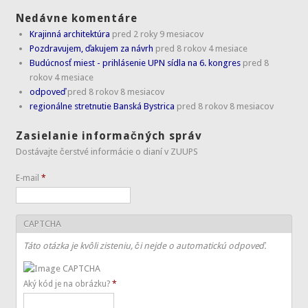
Nedávne komentáre
Krajinná architektúra
pred 2 roky 9 mesiacov
Pozdravujem, ďakujem za návrh
pred 8 rokov 4 mesiace
Budúcnosť miest - prihlásenie UPN sídla na 6. kongres
pred 8
rokov 4 mesiace
odpoveď
pred 8 rokov 8 mesiacov
regionálne stretnutie Banská Bystrica
pred 8 rokov 8 mesiacov
Zasielanie informačných správ
Dostávajte čerstvé informácie o dianí v ZUUPS
E-mail
*
CAPTCHA
Táto otázka je kvôli zisteniu, či nejde o automatickú odpoveď.
Aký kód je na obrázku?
*