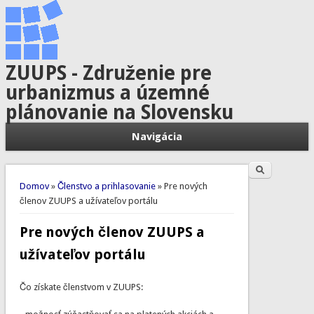
ZUUPS - Združenie pre
urbanizmus a územné
plánovanie na Slovensku
Navigácia
Hľadať
Vyhľadávanie
Nachádzate sa tu
Domov
»
Členstvo a prihlasovanie
» Pre nových
členov ZUUPS a užívateľov portálu
Pre nových členov ZUUPS a
užívateľov portálu
Čo získate členstvom v ZUUPS: