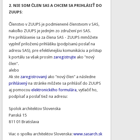
2. NIE SOM ČLEN SAS A CHCEM SA PRIHLÁSIŤ DO
ZUUPS
:
Členstvo v ZUUPS je podmienené členstvom v SAS,
nakoľko ZUUPS je jedným zo združení pri SAS.
Pre prihlásenie sa za člena SAS - ZUUPS mmôžete
vyplniť priloženú prihlášku (podpísanú poslať na
adresu SAS), pre efektívnejšiu komunikáciu a prístup
k portálu sa však prosím
zaregistrujte
ako "nový
člen".
alebo
Ak ste
zaregistrovaný
ako "nový člen" a následne
prihlásený
na stránke môžete sa prihlásiť do ZUUPS
aj pomocou
elektronického formulára
, vytlačiť ho,
podpísať a poslať tiež na adresu:
Spolok architektov Slovenska
Panská 15
811 01 Bratislava
Viac o spolku architektov Slovenska:
www.sasarch.sk