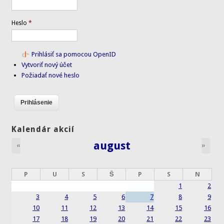
Heslo
*
Prihlásiť sa pomocou OpenID
Vytvoriť nový účet
Požiadať nové heslo
Kalendár akcií
august
«
»
P
U
S
Š
P
S
N
1
2
3
4
5
6
7
8
9
10
11
12
13
14
15
16
17
18
19
20
21
22
23