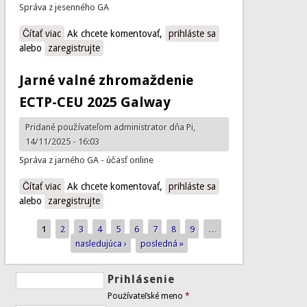
Správa z jesenného GA
Čítať viac
o Jesenné valné zhromaždenie ECTP-CEU 2025 - Brussels
Ak chcete komentovať,
prihláste sa
alebo
zaregistrujte
Jarné valné zhromaždenie
ECTP-CEU 2025 Galway
Pridané používateľom
administrator
dňa Pi,
14/11/2025 - 16:03
Správa z jarného GA - účasť online
Čítať viac
o Jarné valné zhromaždenie ECTP-CEU 2025 Galway
Ak chcete komentovať,
prihláste sa
alebo
zaregistrujte
1
2
3
4
5
6
7
8
9
…
Stránky
nasledujúca ›
posledná »
Prihlásenie
Používateľské meno
*