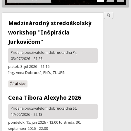
Hľadať
Vyhľadávanie
Medzinárodný stredoškolský
workshop "Inšpirácia
Jurkovičom"
Pridané používateľom
dobrucka
dňa Pi,
03/07/2026 - 21:59
piatok, 3. júl 2026 - 21:15
Ing. Anna Dobrucká, PhD., ZUUPS:
Čítať viac
o Medzinárodný stredoškolský workshop "Inšpirácia
Jurkovičom"
Cena Tibora Alexyho 2026
Pridané používateľom
dobrucka
dňa St,
17/06/2026 - 22:13
pondelok, 15. jún 2026 - 12:00
to
streda, 30.
september 2026 - 22:00