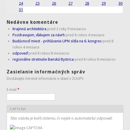
24
25
26
27
28
29
30
31
Nedávne komentáre
Krajinná architektúra
pred 2 roky 9 mesiacov
Pozdravujem, ďakujem za návrh
pred 8 rokov 4 mesiace
Budúcnosť miest - prihlásenie UPN sídla na 6. kongres
pred 8
rokov 4 mesiace
odpoveď
pred 8 rokov 8 mesiacov
regionálne stretnutie Banská Bystrica
pred 8 rokov 8 mesiacov
Zasielanie informačných správ
Dostávajte čerstvé informácie o dianí v ZUUPS
E-mail
*
CAPTCHA
Táto otázka je kvôli zisteniu, či nejde o automatickú odpoveď.