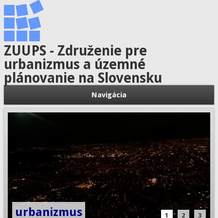
ZUUPS - Združenie pre
urbanizmus a územné
plánovanie na Slovensku
Navigácia
urbanizmus
1
2
3