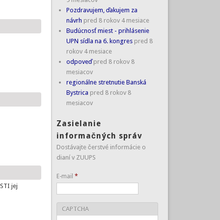
Pozdravujem, ďakujem za
návrh
pred 8 rokov 4 mesiace
Budúcnosť miest - prihlásenie
UPN sídla na 6. kongres
pred 8
rokov 4 mesiace
odpoveď
pred 8 rokov 8
mesiacov
regionálne stretnutie Banská
Bystrica
pred 8 rokov 8
mesiacov
Zasielanie
informačných správ
Dostávajte čerstvé informácie o
dianí v ZUUPS
E-mail
*
TI jej
CAPTCHA