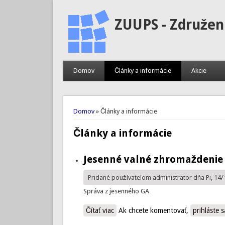
ZUUPS - Združen
Domov
Články a informácie
Akcie
Nachádzate sa tu
Domov
» Články a informácie
Články a informácie
Jesenné valné zhromaždenie 
Pridané používateľom
administrator
dňa Pi, 14/
Správa z jesenného GA
Čítať viac
o Jesenné valné zhromaždenie ECTP
Ak chcete komentovať,
prihláste s