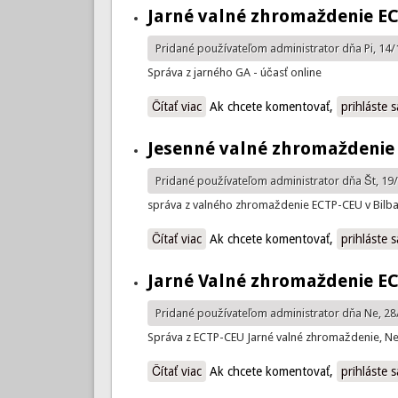
Jarné valné zhromaždenie E
Pridané používateľom
administrator
dňa Pi, 14/
Správa z jarného GA - účasť online
Čítať viac
o Jarné valné zhromaždenie ECTP-
Ak chcete komentovať,
prihláste s
Jesenné valné zhromaždenie
Pridané používateľom
administrator
dňa Št, 19/
správa z valného zhromaždenie ECTP-CEU v Bilba
Čítať viac
o Jesenné valné zhromaždenie EC
Ak chcete komentovať,
prihláste s
Jarné Valné zhromaždenie E
Pridané používateľom
administrator
dňa Ne, 28
Správa z ECTP-CEU Jarné valné zhromaždenie, N
Čítať viac
o Jarné Valné zhromaždenie ECTP-
Ak chcete komentovať,
prihláste s