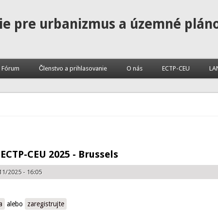
ie pre urbanizmus a územné plán
Fórum
Členstvo a prihlasovanie
O nás
ECTP-CEU
LA
ECTP-CEU 2025 - Brussels
11/2025 - 16:05
-CEU 2025 - Brussels
a
alebo
zaregistrujte