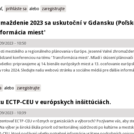
ať,
prihláste sa
alebo
zaregistrujte
maždenie 2023 sa uskutoční v Gdansku (Poľsk
formácia miest'
09/2023 - 10:50
nosti mestského a regionálneho plánovania v Európe. Jesenné Valné zhromažde
ádzané konferenciou na tému 'Transformácia miest'. Mladí i skúsení plánovači
e všetko: pripravujeme aj 14. bienále európskych miest a 13. oceňovanie európs
 roku 2024. Sledujte našu webovú stránku a sociálne médiá pre ďalšie informá
enie 2023 sa uskutoční v Gdansku (Poľsko) s konferenciou na tému 'Tra
a
alebo
zaregistrujte
u ECTP-CEU v európskych inšittúciách.
09/2023 - 10:39
entovať ECTP-CEU v rôznych organizáciách a výboroch? Pozývame vás, aby ste s
výber je široká škála priorít od teritoriálnej súdržnosti po kultúrne a mestské
ECTP-CEU, ktoré podávajú všetky potrebné informácie vrátane podrobných opisov