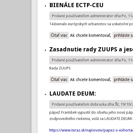
BIENÁLE ECTP-CEU
Pridané používateľom
administrator
dňa Po, 11
14.bienale európskych urbanistov sa uskutoční po
Čítať viac
o BIENÁLE ECTP-CEU
Ak chcete komentovať,
prihláste s
Zasadnutie rady ZUUPS a je
Pridané používateľom
administrator
dňa Po, 11
Rada ZUUPS
Čítať viac
o Zasadnutie rady ZUUPS a jesenn
Ak chcete komentovať,
prihláste s
LAUDATE DEUM:
Pridané používateľom
dobrucka
dňa Št, 19/10/
pápež František vypustil do obehu jeho novú p
zodpovedného riešenia, volá sa LAUDATE DEUM:
https://www.teraz.sk/najnovsie/papez-v-exhorta