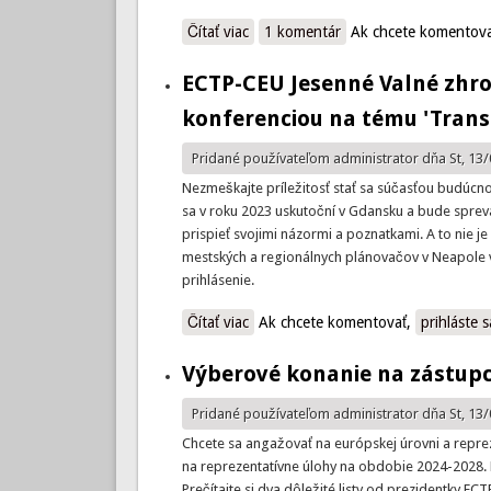
Čítať viac
o LAUDATE DEUM:
1 komentár
Ak chcete komentov
ECTP-CEU Jesenné Valné zhro
konferenciou na tému 'Trans
Pridané používateľom
administrator
dňa St, 13/
Nezmeškajte príležitosť stať sa súčasťou budúc
sa v roku 2023 uskutoční v Gdansku a bude sprev
prispieť svojimi názormi a poznatkami. A to nie j
mestských a regionálnych plánovačov v Neapole v
prihlásenie.
Čítať viac
o ECTP-CEU Jesenné Valné zhromažd
Ak chcete komentovať,
prihláste s
Výberové konanie na zástupc
Pridané používateľom
administrator
dňa St, 13/
Chcete sa angažovať na európskej úrovni a reprez
na reprezentatívne úlohy na obdobie 2024-2028. Na 
Prečítajte si dva dôležité listy od prezidentky 