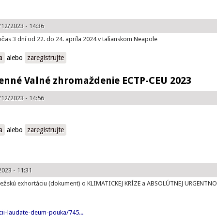
/12/2023 - 14:36
čas 3 dní od 22. do 24. apríla 2024 v talianskom Neapole
a
alebo
zaregistrujte
senné Valné zhromaždenie ECTP-CEU 2023
/12/2023 - 14:56
é Valné zhromaždenie ECTP-CEU 2023
a
alebo
zaregistrujte
2023 - 11:31
ápežskú exhortáciu (dokument) o KLIMATICKEJ KRÍZE a ABSOLÚTNEJ URGENTNOS
cii-laudate-deum-pouka/745...