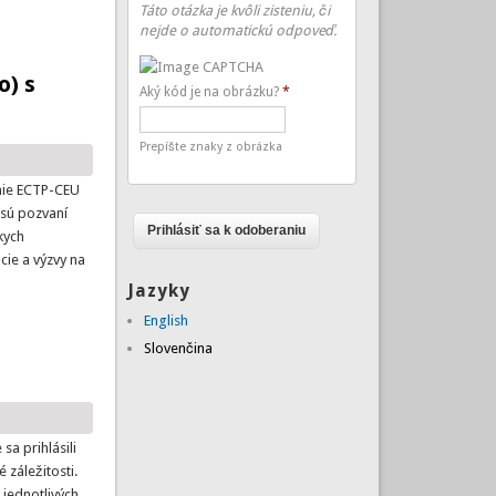
Táto otázka je kvôli zisteniu, či
nejde o automatickú odpoveď.
o) s
Aký kód je na obrázku?
*
Prepíšte znaky z obrázka
nie ECTP-CEU
 sú pozvaní
kych
cie a výzvy na
Jazyky
English
nsformácia miest'
Slovenčina
a prihlásili
 záležitosti.
 jednotlivých