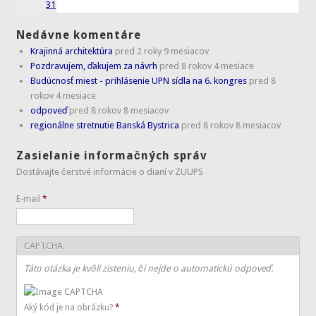
31
Nedávne komentáre
Krajinná architektúra
pred 2 roky 9 mesiacov
Pozdravujem, ďakujem za návrh
pred 8 rokov 4 mesiace
Budúcnosť miest - prihlásenie UPN sídla na 6. kongres
pred 8
rokov 4 mesiace
odpoveď
pred 8 rokov 8 mesiacov
regionálne stretnutie Banská Bystrica
pred 8 rokov 8 mesiacov
Zasielanie informačných správ
Dostávajte čerstvé informácie o dianí v ZUUPS
E-mail
*
CAPTCHA
Táto otázka je kvôli zisteniu, či nejde o automatickú odpoveď.
Aký kód je na obrázku?
*