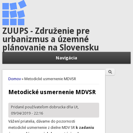
ZUUPS - Združenie pre
urbanizmus a územné
plánovanie na Slovensku
Navigácia
Hľadať
Vyhľadávanie
Nachádzate sa tu
Domov
» Metodické usmernenie MDVSR
Metodické usmernenie MDVSR
Pridané používateľom
dobrucka
dňa Ut,
09/04/2019 - 22:16
Vážení priatelia, dávame do pozornosti
metodické usmernenie z dielne MDV SR
k zadaniu