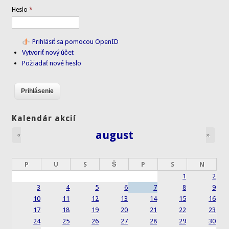
Heslo
*
Prihlásiť sa pomocou OpenID
Vytvoriť nový účet
Požiadať nové heslo
Kalendár akcií
august
«
»
P
U
S
Š
P
S
N
1
2
3
4
5
6
7
8
9
10
11
12
13
14
15
16
17
18
19
20
21
22
23
24
25
26
27
28
29
30