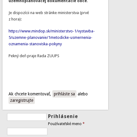
územnoplánovacej dokumentácie obce
.
Je dispozícii na web stránke ministerstva (prvé
z hora):
https://www.mindop.sk/ministerstvo-1/vystavba-
5/uzemne-planovanie/1metodicke-usmernenia-
oznamenia-stanoviska-pokyny
Pekný deň praje Rada ZUUPS
Ak chcete komentovať,
prihláste sa
alebo
zaregistrujte
Prihlásenie
Používateľské meno
*