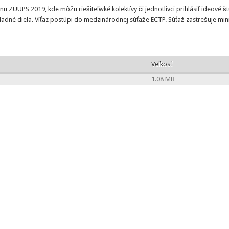
 ZUUPS 2019, kde môžu riešiteľwké kolektívy či jednotlivci prihlásiť ideové št
íkladné diela. Víťaz postúpi do medzinárodnej súťaže ECTP. Súťaž zastrešuje mi
Veľkosť
1.08 MB