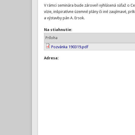
V rámci seminára bude zároveň vyhlásená súťaž o Cenu
vízie, inšpiratívne územné plány či iné zaujímavé, pr
a výstavby pán A. Ersok.
Na stiahnutie:
Príloha
Pozvánka 190319.pdf
Adresa: