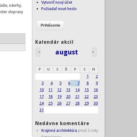
Vytvoriť nový účet
údie, návrhy,
Požiadať nové heslo
nister dopravy
Kalendár akcií
august
«
»
P
U
S
Š
P
S
N
1
2
3
4
5
6
7
8
9
10
11
12
13
14
15
16
17
18
19
20
21
22
23
24
25
26
27
28
29
30
31
Nedávne komentáre
Krajinná architektúra
pred 2 roky
9 mesiacov