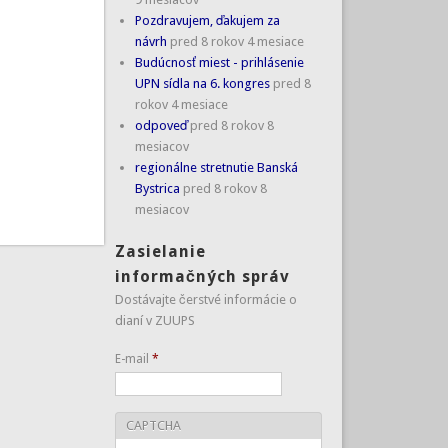
Pozdravujem, ďakujem za
návrh
pred 8 rokov 4 mesiace
Budúcnosť miest - prihlásenie
UPN sídla na 6. kongres
pred 8
rokov 4 mesiace
odpoveď
pred 8 rokov 8
mesiacov
regionálne stretnutie Banská
Bystrica
pred 8 rokov 8
mesiacov
Zasielanie
informačných správ
Dostávajte čerstvé informácie o
dianí v ZUUPS
E-mail
*
CAPTCHA