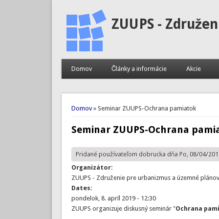
ZUUPS - Združen
Domov
Články a informácie
Akcie
Nachádzate sa tu
Domov
» Seminar ZUUPS-Ochrana pamiatok
Seminar ZUUPS-Ochrana pami
Pridané používateľom
dobrucka
dňa Po, 08/04/2019
Organizátor:
ZUUPS - Združenie pre urbanizmus a územné plánovan
Dates:
pondelok, 8. apríl 2019 - 12:30
ZUUPS organizuje diskusný seminár "
Ochrana pami