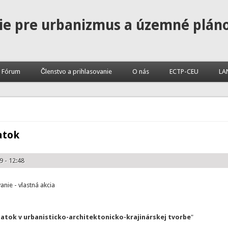
ie pre urbanizmus a územné plán
Fórum
Členstvo a prihlasovanie
O nás
ECTP-CEU
LA
atok
 - 12:48
ie - vlastná akcia
atok v urbanisticko-architektonicko-krajinárskej tvorbe
"