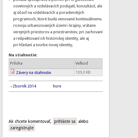
osvetových a vzdelávacích podujatí, konzultácií, ale
aj účasť na vzdelávacích a poradenských
programoch, ktoré budú venované kontinuálnemu
rozvoju urbanizovaných území i krajiny, vrátane
verejných priestorov a priestranstiev, pri zachovaní
a rešpektovaní ich historickej identity, ale aj
pri hľadaní a tvorbe novej identity,
Na stiahnutie:
Príloha
Veľkosť
139.3 KB
Závery na stiahnutie
‹ Zborník 2014
hore
Ak chcete komentovať,
prihláste sa
alebo
zaregistrujte