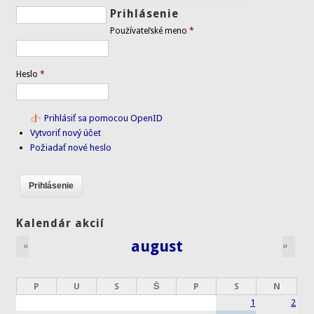
Prihlásenie
Používateľské meno
*
Heslo
*
Prihlásiť sa pomocou OpenID
Vytvoriť nový účet
Požiadať nové heslo
Kalendár akcií
august
«
»
P
U
S
Š
P
S
N
1
2