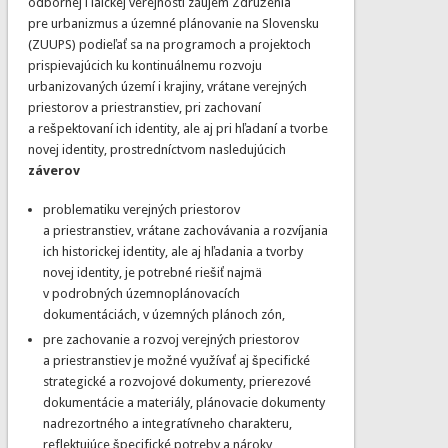
odbornej i laickej verejnosti záujem Združenia
pre urbanizmus a územné plánovanie na Slovensku
(ZUUPS) podieľať sa na programoch a projektoch
prispievajúcich ku kontinuálnemu rozvoju
urbanizovaných území i krajiny, vrátane verejných
priestorov a priestranstiev, pri zachovaní
a rešpektovaní ich identity, ale aj pri hľadaní a tvorbe
novej identity, prostredníctvom nasledujúcich
záverov
problematiku verejných priestorov
a priestranstiev, vrátane zachovávania a rozvíjania
ich historickej identity, ale aj hľadania a tvorby
novej identity, je potrebné riešiť najmä
v podrobných územnoplánovacích
dokumentáciách, v územných plánoch zón,
pre zachovanie a rozvoj verejných priestorov
a priestranstiev je možné využívať aj špecifické
strategické a rozvojové dokumenty, prierezové
dokumentácie a materiály, plánovacie dokumenty
nadrezortného a integratívneho charakteru,
reflektujúce špecifické potreby a nároky