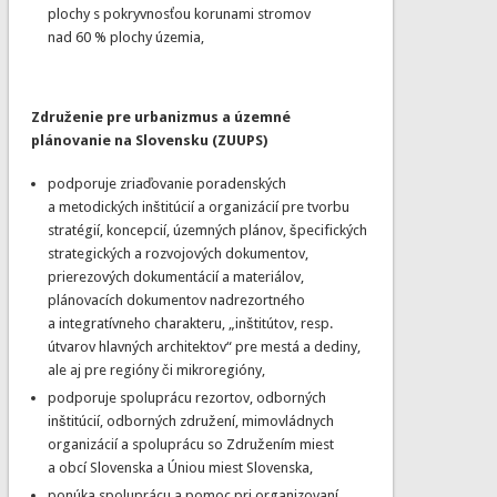
plochy s pokryvnosťou korunami stromov
nad 60 % plochy územia,
Združenie pre urbanizmus a územné
plánovanie na Slovensku (ZUUPS)
podporuje zriaďovanie poradenských
a metodických inštitúcií a organizácií pre tvorbu
stratégií, koncepcií, územných plánov, špecifických
strategických a rozvojových dokumentov,
prierezových dokumentácií a materiálov,
plánovacích dokumentov nadrezortného
a integratívneho charakteru, „inštitútov, resp.
útvarov hlavných architektov“ pre mestá a dediny,
ale aj pre regióny či mikroregióny,
podporuje spoluprácu rezortov, odborných
inštitúcií, odborných združení, mimovládnych
organizácií a spoluprácu so Združením miest
a obcí Slovenska a Úniou miest Slovenska,
ponúka spoluprácu a pomoc pri organizovaní