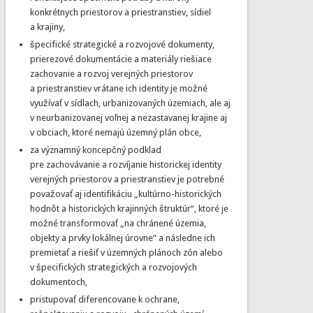
konkrétnych priestorov a priestranstiev, sídiel
a krajiny,
špecifické strategické a rozvojové dokumenty,
prierezové dokumentácie a materiály riešiace
zachovanie a rozvoj verejných priestorov
a priestranstiev vrátane ich identity je možné
využívať v sídlach, urbanizovaných územiach, ale aj
v neurbanizovanej voľnej a nezastavanej krajine aj
v obciach, ktoré nemajú územný plán obce,
za významný koncepčný podklad
pre zachovávanie a rozvíjanie historickej identity
verejných priestorov a priestranstiev je potrebné
považovať aj identifikáciu „kultúrno-historických
hodnôt a historických krajinných štruktúr“, ktoré je
možné transformovať „na chránené územia,
objekty a prvky lokálnej úrovne“ a následne ich
premietať a riešiť v územných plánoch zón alebo
v špecifických strategických a rozvojových
dokumentoch,
pristupovať diferencovane k ochrane,