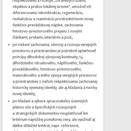
rešpektovaniu a rozvoju „chránených území,
objektov a prvkov lokálnej úrovne“, umožniť ich
diferencovanú rekonštrukciu, regeneráciu,
revitalizáciu a reanimáciu prostredníctvom novej
funkčno-prevádzkovej náplne, zachovania
hmotovo-priestorového prejavu s novými
článkami, prvkami, interiérmi a pod.,
pri riešení zachovania, obnovy a rozvoja verejných
priestorov a priestranstiev je potrebné uplatňovať
princípy dlhodobej vývojovej kontinuity, t.j.
dlhodobého obsahového, náplňového, funkčno-
prevádzkového, hmotovo-priestorového,
materiálového a iného vývoja verejných priestorov
a priestranstiev s cieľom rešpektovania zachovanej
historicky vyvinutej identity, ale aj hľadania a tvorby
novej identity,
pri hľadaní a výbere spracovateľov územných
plánov zón a špecifických rozvojových
a strategických dokumentov neuplatňovať len
kritérium najnižšej ponukovej ceny, ale využívať aj
ďalšie dôležité kritériá, napr. referencie,