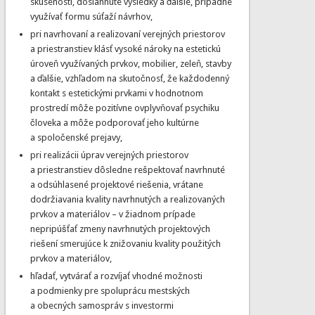
skúsenosti, dosiahnuté výsledky a ďalšie, prípadne
využívať formu súťaží návrhov,
pri navrhovaní a realizovaní verejných priestorov
a priestranstiev klásť vysoké nároky na estetickú
úroveň využívaných prvkov, mobilier, zeleň, stavby
a ďalšie, vzhľadom na skutočnosť, že každodenný
kontakt s estetickými prvkami v hodnotnom
prostredí môže pozitívne ovplyvňovať psychiku
človeka a môže podporovať jeho kultúrne
a spoločenské prejavy,
pri realizácii úprav verejných priestorov
a priestranstiev dôsledne rešpektovať navrhnuté
a odsúhlasené projektové riešenia, vrátane
dodržiavania kvality navrhnutých a realizovaných
prvkov a materiálov – v žiadnom prípade
nepripúšťať zmeny navrhnutých projektových
riešení smerujúce k znižovaniu kvality použitých
prvkov a materiálov,
hľadať, vytvárať a rozvíjať vhodné možnosti
a podmienky pre spoluprácu mestských
a obecných samospráv s investormi