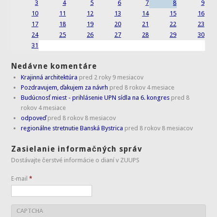
3
4
5
6
7
8
9
10
11
12
13
14
15
16
17
18
19
20
21
22
23
24
25
26
27
28
29
30
31
Nedávne komentáre
Krajinná architektúra
pred 2 roky 9 mesiacov
Pozdravujem, ďakujem za návrh
pred 8 rokov 4 mesiace
Budúcnosť miest - prihlásenie UPN sídla na 6. kongres
pred 8
rokov 4 mesiace
odpoveď
pred 8 rokov 8 mesiacov
regionálne stretnutie Banská Bystrica
pred 8 rokov 8 mesiacov
Zasielanie informačných správ
Dostávajte čerstvé informácie o dianí v ZUUPS
E-mail
*
CAPTCHA