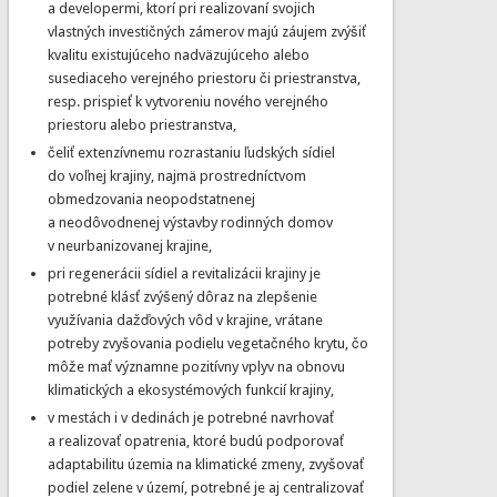
a developermi, ktorí pri realizovaní svojich
vlastných investičných zámerov majú záujem zvýšiť
kvalitu existujúceho nadväzujúceho alebo
susediaceho verejného priestoru či priestranstva,
resp. prispieť k vytvoreniu nového verejného
priestoru alebo priestranstva,
čeliť extenzívnemu rozrastaniu ľudských sídiel
do voľnej krajiny, najmä prostredníctvom
obmedzovania neopodstatnenej
a neodôvodnenej výstavby rodinných domov
v neurbanizovanej krajine,
pri regenerácii sídiel a revitalizácii krajiny je
potrebné klásť zvýšený dôraz na zlepšenie
využívania dažďových vôd v krajine, vrátane
potreby zvyšovania podielu vegetačného krytu, čo
môže mať významne pozitívny vplyv na obnovu
klimatických a ekosystémových funkcií krajiny,
v mestách i v dedinách je potrebné navrhovať
a realizovať opatrenia, ktoré budú podporovať
adaptabilitu územia na klimatické zmeny, zvyšovať
podiel zelene v území, potrebné je aj centralizovať