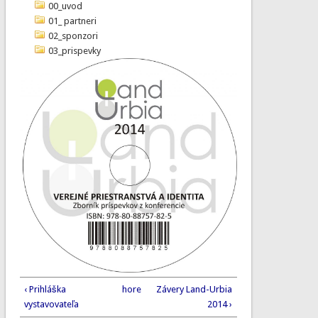
00_uvod
01_ partneri
02_sponzori
03_prispevky
‹ Prihláška
hore
Závery Land-Urbia
vystavovateľa
2014 ›