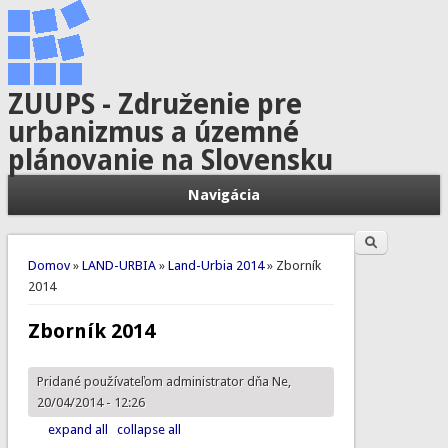
ZUUPS - Združenie pre
urbanizmus a územné
plánovanie na Slovensku
Navigácia
Hľadať
Vyhľadávanie
Nachádzate sa tu
Domov
»
LAND-URBIA
»
Land-Urbia 2014
» Zborník
2014
Zborník 2014
Pridané používateľom
administrator
dňa Ne,
20/04/2014 - 12:26
expand all
collapse all