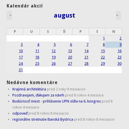
Kalendár akcií
august
«
»
P
U
S
Š
P
S
N
1
2
3
4
5
6
7
8
9
10
11
12
13
14
15
16
17
18
19
20
21
22
23
24
25
26
27
28
29
30
31
Nedávne komentáre
Krajinná architektúra
pred 2 roky 9 mesiacov
Pozdravujem, ďakujem za návrh
pred 8 rokov 4 mesiace
Budúcnosť miest - prihlásenie UPN sídla na 6. kongres
pred 8
rokov 4 mesiace
odpoveď
pred 8 rokov 8 mesiacov
regionálne stretnutie Banská Bystrica
pred 8 rokov 8 mesiacov