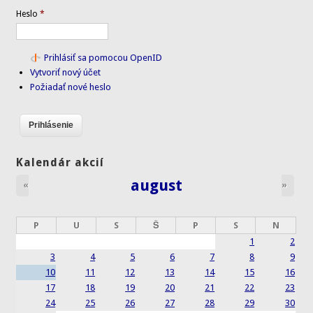
Heslo
*
Prihlásiť sa pomocou OpenID
Vytvoriť nový účet
Požiadať nové heslo
Kalendár akcií
august
«
»
P
U
S
Š
P
S
N
1
2
3
4
5
6
7
8
9
10
11
12
13
14
15
16
17
18
19
20
21
22
23
24
25
26
27
28
29
30