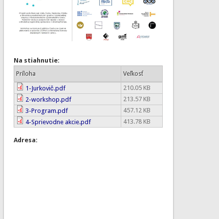
Na stiahnutie:
Príloha
Veľkosť
210.05 KB
1-Jurkovič.pdf
213.57 KB
2-workshop.pdf
457.12 KB
3-Program.pdf
413.78 KB
4-Sprievodne akcie.pdf
Adresa: