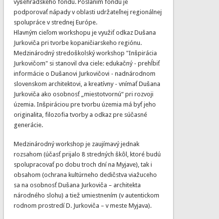
vyšehradského fondu. Poslaním fondu je
podporovať nápady v oblasti udržateľnej regionálnej
spolupráce v strednej Európe.
Hlavným cieľom workshopu je využiť odkaz Dušana
Jurkoviča pri tvorbe kopaničiarskeho regiónu.
Medzinárodný stredoškolský workshop "Inšpirácia
Jurkovičom" si stanovil dva ciele: edukačný - prehĺbiť
informácie o Dušanovi Jurkovičovi - nadnárodnom
slovenskom architektovi, a kreatívny - vnímať Dušana
Jurkoviča ako osobnosť „miestotvornú“ pri rozvoji
územia. Inšpiráciou pre tvorbu územia má byť jeho
originalita, filozofia tvorby a odkaz pre súčasné
generácie.
Medzinárodný workshop je zaujímavý jednak
rozsahom (účasť prijalo 8 stredných škôl, ktoré budú
spolupracovať po dobu troch dní na Myjave), tak i
obsahom (ochrana kultúrneho dedičstva viažuceho
sa na osobnosť Dušana Jurkoviča – architekta
národného slohu) a tiež umiestnením (v autentickom
rodnom prostredí D. Jurkoviča – v meste Myjava).