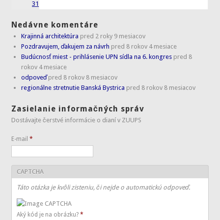
31
Nedávne komentáre
Krajinná architektúra
pred 2 roky 9 mesiacov
Pozdravujem, ďakujem za návrh
pred 8 rokov 4 mesiace
Budúcnosť miest - prihlásenie UPN sídla na 6. kongres
pred 8
rokov 4 mesiace
odpoveď
pred 8 rokov 8 mesiacov
regionálne stretnutie Banská Bystrica
pred 8 rokov 8 mesiacov
Zasielanie informačných správ
Dostávajte čerstvé informácie o dianí v ZUUPS
E-mail
*
CAPTCHA
Táto otázka je kvôli zisteniu, či nejde o automatickú odpoveď.
Aký kód je na obrázku?
*