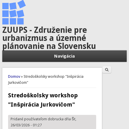
ZUUPS - Združenie pre
urbanizmus a územné
plánovanie na Slovensku
Navigácia
Hľadať
Vyhľadávanie
Nachádzate sa tu
Domov
» Stredoškolsky workshop "Inšpirácia
Jurkovičom"
Stredoškolsky workshop
"Inšpirácia Jurkovičom"
Pridané používateľom
dobrucka
dňa Št,
26/03/2026 - 01:27