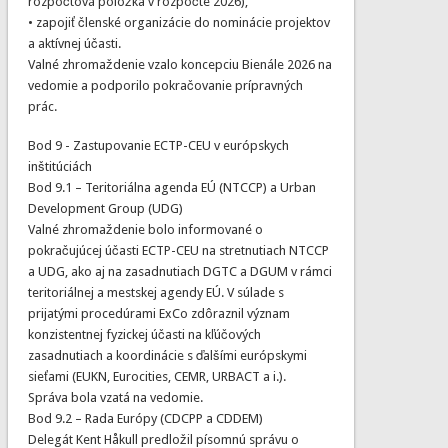
rozpočtová položka v rozpočte 2026),
• zapojiť členské organizácie do nominácie projektov
a aktívnej účasti.
Valné zhromaždenie vzalo koncepciu Bienále 2026 na
vedomie a podporilo pokračovanie prípravných
prác.
Bod 9 - Zastupovanie ECTP-CEU v európskych
inštitúciách
Bod 9.1 – Teritoriálna agenda EÚ (NTCCP) a Urban
Development Group (UDG)
Valné zhromaždenie bolo informované o
pokračujúcej účasti ECTP-CEU na stretnutiach NTCCP
a UDG, ako aj na zasadnutiach DGTC a DGUM v rámci
teritoriálnej a mestskej agendy EÚ. V súlade s
prijatými procedúrami ExCo zdôraznil význam
konzistentnej fyzickej účasti na kľúčových
zasadnutiach a koordinácie s ďalšími európskymi
sieťami (EUKN, Eurocities, CEMR, URBACT a i.).
Správa bola vzatá na vedomie.
Bod 9.2 – Rada Európy (CDCPP a CDDEM)
Delegát Kent Håkull predložil písomnú správu o