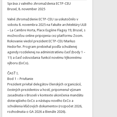
Správa z valného zhromaždenia ECTP-CEU
Brusel, 8. november 2025
Valné zhromaždenie ECTP-CEU sa uskutočnilo v
sobotu 8. novembra 2025 na Fakulte architektúry ULB
– La Cambre Horta, Place Eugène Flagey 19, Brusel, s
možnosťou online pripojenia cez platformu Zoom.
Rokovanie viedol prezident ECTP-CEU Markus
Hedorfer. Program prebiehal podľa schválenej
agendy rozdelenej na administratívnu časť (body 1 –
11) a časť odovzdania funkcií novému Výkonnému
výboru (ExCo).
ČASŤ I.
Bod 1 – Privítanie
Prezident privítal delegátov členských organizácií,
čestných prezidentov a hostí, pripomenul význam
zasadnutia v Bruseli v kontexte ukončenia mandátu
doterajšieho ExCo a nástupu nového ExCo a
schválenia kľúčových dokumentov (rozpočet 2026,
rozhodnutia o GA 2026 a Bienále 2026).