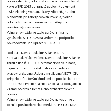
po katastrofách, odolnosť a sociálnu spravodlivosť,
• pre WTPD 2025 bol prijatý spoločný dokument
„With Planning We Can!“, ktorý zdôrazňuje úlohu
plánovania pri zabezpečovaní bývania, tvorbe
odolných miest a prekonávaní sociálnych a
priestorových nerovností.
Valné zhromaždenie vzalo správu aj finálne
vyhlásenie WTPD 2025 na vedomie a podporilo
pokračovanie spolupráce s GPN a HPF.
Bod 9.4 – Davos Baukultur Alliance (DBA)
Správa o aktivitách v rámci Davos Baukultur Alliance
zhrnula účasť ECTP-CEU v tematických skupinách,
najmä v oblasti udržateľnosti a cirkularity a v
pracovnej skupine „Rebuilding Ukraine“. ECTP-CEU
prispelo prípadovými štúdiami do publikácie „From
Principles to Practice“ a zúčastnilo sa na podujatiach
v rámci otvorenia Benátskeho architektonického
bienále.
Valné zhromaždenie vzalo správu na vedomie a
ocenilo posilnenie väzieb medzi ECTP-CEU a DBA.