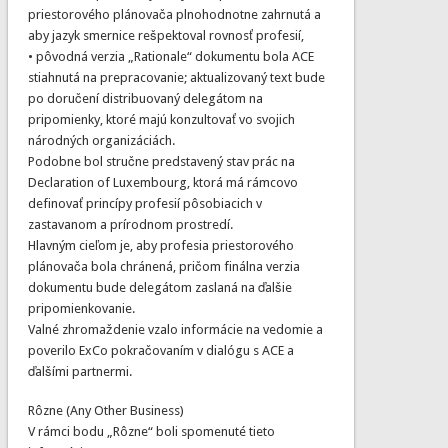
priestorového plánovača plnohodnotne zahrnutá a
aby jazyk smernice rešpektoval rovnosť profesií,
• pôvodná verzia „Rationale“ dokumentu bola ACE
stiahnutá na prepracovanie; aktualizovaný text bude
po doručení distribuovaný delegátom na
pripomienky, ktoré majú konzultovať vo svojich
národných organizáciách.
Podobne bol stručne predstavený stav prác na
Declaration of Luxembourg, ktorá má rámcovo
definovať princípy profesií pôsobiacich v
zastavanom a prírodnom prostredí.
Hlavným cieľom je, aby profesia priestorového
plánovača bola chránená, pričom finálna verzia
dokumentu bude delegátom zaslaná na ďalšie
pripomienkovanie.
Valné zhromaždenie vzalo informácie na vedomie a
poverilo ExCo pokračovaním v dialógu s ACE a
ďalšími partnermi.
Rôzne (Any Other Business)
V rámci bodu „Rôzne“ boli spomenuté tieto