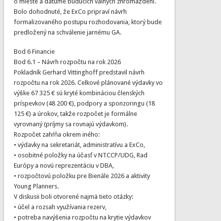
o mieste a dátume budúcich valných zhromaždení.
Bolo dohodnuté, že ExCo pripraví návrh
formalizovaného postupu rozhodovania, ktorý bude
predložený na schválenie jarnému GA.
Bod 6 Financie
Bod 6.1 – Návrh rozpočtu na rok 2026
Pokladník Gerhard Vittinghoff predstavil návrh
rozpočtu na rok 2026. Celkové plánované výdavky vo
výške 67 325 € sú kryté kombináciou členských
príspevkov (48 200 €), podpory a sponzoringu (18
125 €) a úrokov, takže rozpočet je formálne
vyrovnaný (príjmy sa rovnajú výdavkom).
Rozpočet zahŕňa okrem iného:
• výdavky na sekretariát, administratívu a ExCo,
• osobitné položky na účasť v NTCCP/UDG, Rad
Európy a novú reprezentáciu v DBA,
• rozpočtovú položku pre Bienále 2026 a aktivity
Young Planners.
V diskusii boli otvorené najmä tieto otázky:
• účel a rozsah využívania rezerv,
• potreba navýšenia rozpočtu na krytie výdavkov