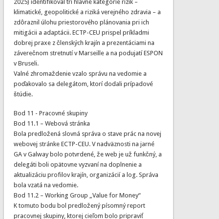
2025) identifikoval tri hlavné kategórie rizík –
klimatické, geopolitické a riziká verejného zdravia – a
zdôraznil úlohu priestorového plánovania pri ich
mitigácii a adaptácii. ECTP-CEU prispel príkladmi
dobrej praxe z členských krajín a prezentáciami na
záverečnom stretnutí v Marseille a na podujatí ESPON
v Bruseli.
Valné zhromaždenie vzalo správu na vedomie a
poďakovalo sa delegátom, ktorí dodali prípadové
štúdie.
Bod 11 - Pracovné skupiny
Bod 11.1 – Webová stránka
Bola predložená slovná správa o stave prác na novej
webovej stránke ECTP-CEU. V nadväznosti na jarné
GA v Galway bolo potvrdené, že web je už funkčný, a
delegáti boli opätovne vyzvaní na doplnenie a
aktualizáciu profilov krajín, organizácií a log. Správa
bola vzatá na vedomie.
Bod 11.2 – Working Group „Value for Money“
K tomuto bodu bol predložený písomný report
pracovnej skupiny, ktorej cieľom bolo pripraviť