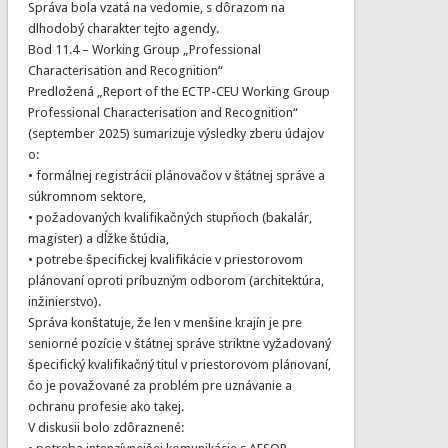
Správa bola vzatá na vedomie, s dôrazom na
dlhodobý charakter tejto agendy.
Bod 11.4 – Working Group „Professional
Characterisation and Recognition“
Predložená „Report of the ECTP-CEU Working Group
Professional Characterisation and Recognition“
(september 2025) sumarizuje výsledky zberu údajov
o:
• formálnej registrácii plánovačov v štátnej správe a
súkromnom sektore,
• požadovaných kvalifikačných stupňoch (bakalár,
magister) a dĺžke štúdia,
• potrebe špecifickej kvalifikácie v priestorovom
plánovaní oproti príbuzným odborom (architektúra,
inžinierstvo).
Správa konštatuje, že len v menšine krajín je pre
seniorné pozície v štátnej správe striktne vyžadovaný
špecifický kvalifikačný titul v priestorovom plánovaní,
čo je považované za problém pre uznávanie a
ochranu profesie ako takej.
V diskusii bolo zdôraznené: