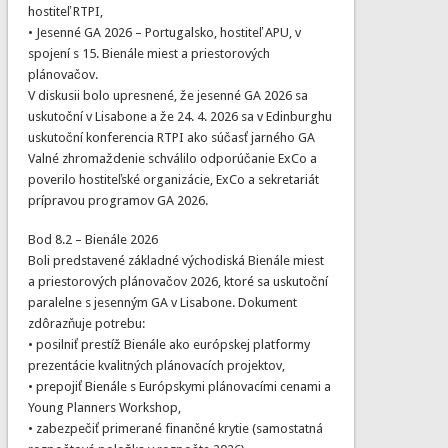
hostiteľ RTPI,
• Jesenné GA 2026 – Portugalsko, hostiteľ APU, v
spojení s 15. Bienále miest a priestorových
plánovačov.
V diskusii bolo upresnené, že jesenné GA 2026 sa
uskutoční v Lisabone a že 24. 4. 2026 sa v Edinburghu
uskutoční konferencia RTPI ako súčasť jarného GA
Valné zhromaždenie schválilo odporúčanie ExCo a
poverilo hostiteľské organizácie, ExCo a sekretariát
prípravou programov GA 2026.
Bod 8.2 – Bienále 2026
Boli predstavené základné východiská Bienále miest
a priestorových plánovačov 2026, ktoré sa uskutoční
paralelne s jesenným GA v Lisabone. Dokument
zdôrazňuje potrebu:
• posilniť prestíž Bienále ako európskej platformy
prezentácie kvalitných plánovacích projektov,
• prepojiť Bienále s Európskymi plánovacími cenami a
Young Planners Workshop,
• zabezpečiť primerané finančné krytie (samostatná