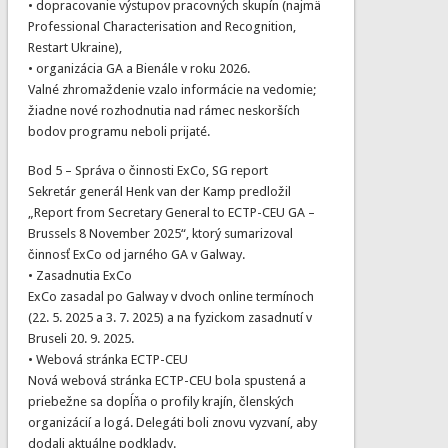
• dopracovanie výstupov pracovných skupín (najmä
Professional Characterisation and Recognition,
Restart Ukraine),
• organizácia GA a Bienále v roku 2026.
Valné zhromaždenie vzalo informácie na vedomie;
žiadne nové rozhodnutia nad rámec neskorších
bodov programu neboli prijaté.
Bod 5 – Správa o činnosti ExCo, SG report
Sekretár generál Henk van der Kamp predložil
„Report from Secretary General to ECTP-CEU GA –
Brussels 8 November 2025“, ktorý sumarizoval
činnosť ExCo od jarného GA v Galway.
• Zasadnutia ExCo
ExCo zasadal po Galway v dvoch online termínoch
(22. 5. 2025 a 3. 7. 2025) a na fyzickom zasadnutí v
Bruseli 20. 9. 2025.
• Webová stránka ECTP-CEU
Nová webová stránka ECTP-CEU bola spustená a
priebežne sa dopĺňa o profily krajín, členských
organizácií a logá. Delegáti boli znovu vyzvaní, aby
dodali aktuálne podklady.