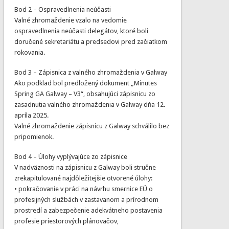
Bod 2 – Ospravedlnenia neúčasti
Valné zhromaždenie vzalo na vedomie
ospravedlnenia neúčasti delegátov, ktoré boli
doručené sekretariátu a predsedovi pred začiatkom
rokovania.
Bod 3 – Zápisnica z valného zhromaždenia v Galway
Ako podklad bol predložený dokument „Minutes
Spring GA Galway – V3“, obsahujúci zápisnicu zo
zasadnutia valného zhromaždenia v Galway dňa 12.
apríla 2025.
Valné zhromaždenie zápisnicu z Galway schválilo bez
pripomienok.
Bod 4 – Úlohy vyplývajúce zo zápisnice
V nadväznosti na zápisnicu z Galway boli stručne
zrekapitulované najdôležitejšie otvorené úlohy:
• pokračovanie v práci na návrhu smernice EÚ o
profesijných službách v zastavanom a prírodnom
prostredí a zabezpečenie adekvátneho postavenia
profesie priestorových plánovačov,