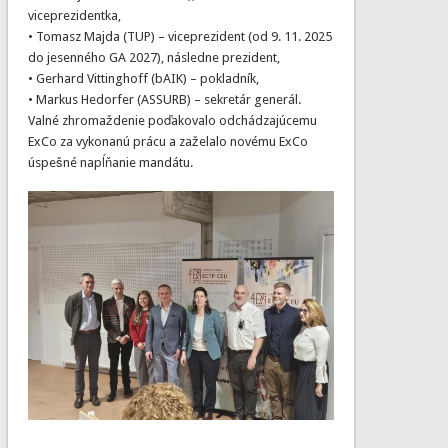
viceprezidentka,
• Tomasz Majda (TUP) – viceprezident (od 9. 11. 2025
do jesenného GA 2027), následne prezident,
• Gerhard Vittinghoff (bAIK) – pokladník,
• Markus Hedorfer (ASSURB) – sekretár generál.
Valné zhromaždenie poďakovalo odchádzajúcemu
ExCo za vykonanú prácu a zaželalo novému ExCo
úspešné napĺňanie mandátu.