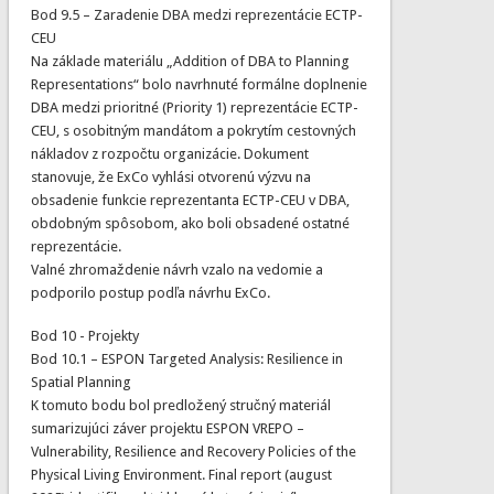
Bod 9.5 – Zaradenie DBA medzi reprezentácie ECTP-
CEU
Na základe materiálu „Addition of DBA to Planning
Representations“ bolo navrhnuté formálne doplnenie
DBA medzi prioritné (Priority 1) reprezentácie ECTP-
CEU, s osobitným mandátom a pokrytím cestovných
nákladov z rozpočtu organizácie. Dokument
stanovuje, že ExCo vyhlási otvorenú výzvu na
obsadenie funkcie reprezentanta ECTP-CEU v DBA,
obdobným spôsobom, ako boli obsadené ostatné
reprezentácie.
Valné zhromaždenie návrh vzalo na vedomie a
podporilo postup podľa návrhu ExCo.
Bod 10 - Projekty
Bod 10.1 – ESPON Targeted Analysis: Resilience in
Spatial Planning
K tomuto bodu bol predložený stručný materiál
sumarizujúci záver projektu ESPON VREPO –
Vulnerability, Resilience and Recovery Policies of the
Physical Living Environment. Final report (august