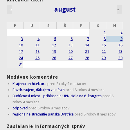
august
«
»
P
U
S
Š
P
S
N
1
2
3
4
5
6
7
8
9
10
11
12
13
14
15
16
17
18
19
20
21
22
23
24
25
26
27
28
29
30
31
Nedávne komentáre
Krajinná architektúra
pred 2 roky 9 mesiacov
Pozdravujem, ďakujem za návrh
pred 8 rokov 4 mesiace
Budúcnosť miest - prihlásenie UPN sídla na 6. kongres
pred 8
rokov 4 mesiace
odpoveď
pred 8 rokov 8 mesiacov
regionálne stretnutie Banská Bystrica
pred 8 rokov 8 mesiacov
Zasielanie informačných správ