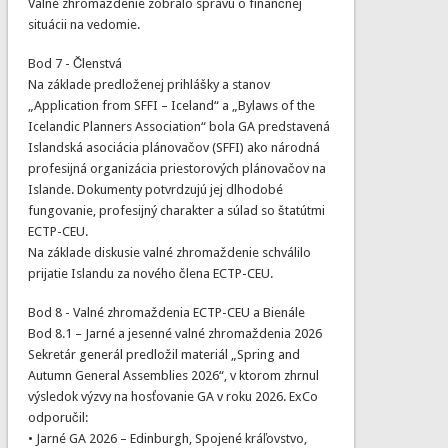
Valné zhromaždenie zobralo správu o finančnej
situácii na vedomie.
Bod 7 - Členstvá
Na základe predloženej prihlášky a stanov
„Application from SFFI – Iceland“ a „Bylaws of the
Icelandic Planners Association“ bola GA predstavená
Islandská asociácia plánovačov (SFFI) ako národná
profesijná organizácia priestorových plánovačov na
Islande. Dokumenty potvrdzujú jej dlhodobé
fungovanie, profesijný charakter a súlad so štatútmi
ECTP-CEU.
Na základe diskusie valné zhromaždenie schválilo
prijatie Islandu za nového člena ECTP-CEU.
Bod 8 - Valné zhromaždenia ECTP-CEU a Bienále
Bod 8.1 – Jarné a jesenné valné zhromaždenia 2026
Sekretár generál predložil materiál „Spring and
Autumn General Assemblies 2026“, v ktorom zhrnul
výsledok výzvy na hosťovanie GA v roku 2026. ExCo
odporučil:
• Jarné GA 2026 – Edinburgh, Spojené kráľovstvo,