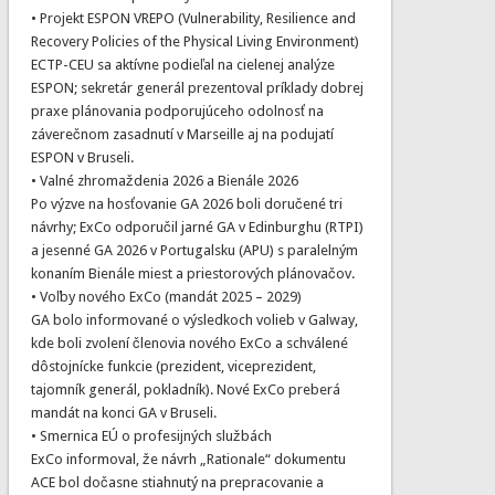
• Projekt ESPON VREPO (Vulnerability, Resilience and
Recovery Policies of the Physical Living Environment)
ECTP-CEU sa aktívne podieľal na cielenej analýze
ESPON; sekretár generál prezentoval príklady dobrej
praxe plánovania podporujúceho odolnosť na
záverečnom zasadnutí v Marseille aj na podujatí
ESPON v Bruseli.
• Valné zhromaždenia 2026 a Bienále 2026
Po výzve na hosťovanie GA 2026 boli doručené tri
návrhy; ExCo odporučil jarné GA v Edinburghu (RTPI)
a jesenné GA 2026 v Portugalsku (APU) s paralelným
konaním Bienále miest a priestorových plánovačov.
• Voľby nového ExCo (mandát 2025 – 2029)
GA bolo informované o výsledkoch volieb v Galway,
kde boli zvolení členovia nového ExCo a schválené
dôstojnícke funkcie (prezident, viceprezident,
tajomník generál, pokladník). Nové ExCo preberá
mandát na konci GA v Bruseli.
• Smernica EÚ o profesijných službách
ExCo informoval, že návrh „Rationale“ dokumentu
ACE bol dočasne stiahnutý na prepracovanie a