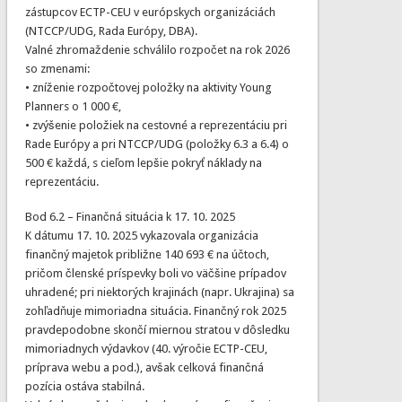
zástupcov ECTP-CEU v európskych organizáciách
(NTCCP/UDG, Rada Európy, DBA).
Valné zhromaždenie schválilo rozpočet na rok 2026
so zmenami:
• zníženie rozpočtovej položky na aktivity Young
Planners o 1 000 €,
• zvýšenie položiek na cestovné a reprezentáciu pri
Rade Európy a pri NTCCP/UDG (položky 6.3 a 6.4) o
500 € každá, s cieľom lepšie pokryť náklady na
reprezentáciu.
Bod 6.2 – Finančná situácia k 17. 10. 2025
K dátumu 17. 10. 2025 vykazovala organizácia
finančný majetok približne 140 693 € na účtoch,
pričom členské príspevky boli vo väčšine prípadov
uhradené; pri niektorých krajinách (napr. Ukrajina) sa
zohľadňuje mimoriadna situácia. Finančný rok 2025
pravdepodobne skončí miernou stratou v dôsledku
mimoriadnych výdavkov (40. výročie ECTP-CEU,
príprava webu a pod.), avšak celková finančná
pozícia ostáva stabilná.