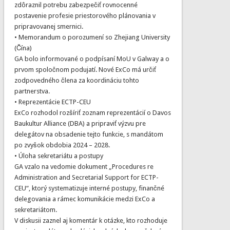
zdôraznil potrebu zabezpečiť rovnocenné
postavenie profesie priestorového plánovania v
pripravovanej smernici.
• Memorandum o porozumení so Zhejiang University
(Čína)
GA bolo informované o podpísaní MoU v Galway a o
prvom spoločnom podujatí. Nové ExCo má určiť
zodpovedného člena za koordináciu tohto
partnerstva.
• Reprezentácie ECTP-CEU
ExCo rozhodol rozšíriť zoznam reprezentácií o Davos
Baukultur Alliance (DBA) a pripraviť výzvu pre
delegátov na obsadenie tejto funkcie, s mandátom
po zvyšok obdobia 2024 – 2028.
• Úloha sekretariátu a postupy
GA vzalo na vedomie dokument „Procedures re
Administration and Secretarial Support for ECTP-
CEU“, ktorý systematizuje interné postupy, finančné
delegovania a rámec komunikácie medzi ExCo a
sekretariátom.
V diskusii zaznel aj komentár k otázke, kto rozhoduje