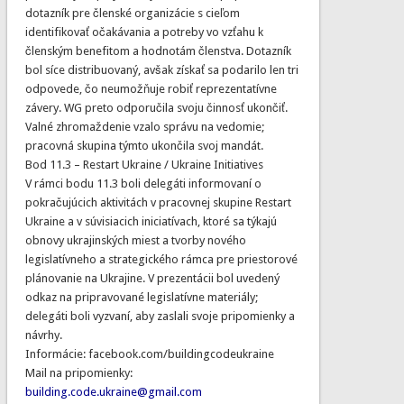
dotazník pre členské organizácie s cieľom
identifikovať očakávania a potreby vo vzťahu k
členským benefitom a hodnotám členstva. Dotazník
bol síce distribuovaný, avšak získať sa podarilo len tri
odpovede, čo neumožňuje robiť reprezentatívne
závery. WG preto odporučila svoju činnosť ukončiť.
Valné zhromaždenie vzalo správu na vedomie;
pracovná skupina týmto ukončila svoj mandát.
Bod 11.3 – Restart Ukraine / Ukraine Initiatives
V rámci bodu 11.3 boli delegáti informovaní o
pokračujúcich aktivitách v pracovnej skupine Restart
Ukraine a v súvisiacich iniciatívach, ktoré sa týkajú
obnovy ukrajinských miest a tvorby nového
legislatívneho a strategického rámca pre priestorové
plánovanie na Ukrajine. V prezentácii bol uvedený
odkaz na pripravované legislatívne materiály;
delegáti boli vyzvaní, aby zaslali svoje pripomienky a
návrhy.
Informácie: facebook.com/buildingcodeukraine
Mail na pripomienky:
building.code.ukraine@gmail.com