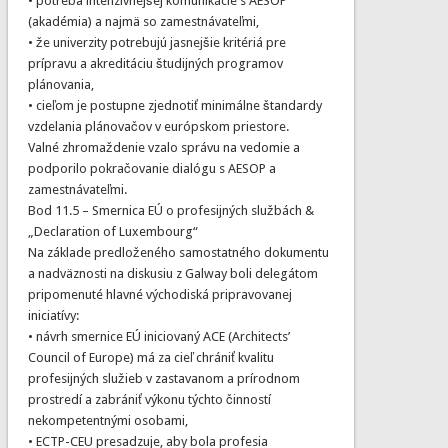
• potreba intenzívnejšej komunikácie s AESOP
(akadémia) a najmä so zamestnávateľmi,
• že univerzity potrebujú jasnejšie kritériá pre
prípravu a akreditáciu študijných programov
plánovania,
• cieľom je postupne zjednotiť minimálne štandardy
vzdelania plánovačov v európskom priestore.
Valné zhromaždenie vzalo správu na vedomie a
podporilo pokračovanie dialógu s AESOP a
zamestnávateľmi.
Bod 11.5 – Smernica EÚ o profesijných službách &
„Declaration of Luxembourg“
Na základe predloženého samostatného dokumentu
a nadväznosti na diskusiu z Galway boli delegátom
pripomenuté hlavné východiská pripravovanej
iniciatívy:
• návrh smernice EÚ iniciovaný ACE (Architects’
Council of Europe) má za cieľ chrániť kvalitu
profesijných služieb v zastavanom a prírodnom
prostredí a zabrániť výkonu týchto činností
nekompetentnými osobami,
• ECTP-CEU presadzuje, aby bola profesia