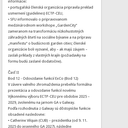
informácie:
• portugalská členská organizácia pripravila preklad
usmernení (guidelines) ECTP-CEU,
• SFU informovalo o pripravovanom
medzinárodnom workshope „GardenCity“
zameranom na transformáciu nízkohustotných
záhradných štvrtí na sociálne bývanie a na prípravu
„manifestu“ o budúcnosti garden cities; členské
organizácie boli vyzvané, aby – ak majú záujem –
zaslali príklady z vlastných krajín (požiadavky na
formu budú zaslané dodatočne).
Časť II
Bod 12 - Odovzdanie funkcií ExCo (Bod 12)
V závere valného zhromaždenia prebehla formálna
prezentácia a odovzdanie funkcií novému
Výkonnému výboru ECTP-CEU pre obdobie 2025 –
2029, zvolenému na jarnom GA v Galway.
Podľa rozhodnutia z Galway sú dôstojnícke funkcie
obsadené nasledovne:
• Catherine Vilquin (CUB) – prezidentka (od 9. 11.
2025 do jesenného GA 2027), následne