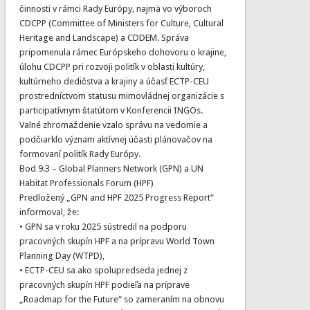
činnosti v rámci Rady Európy, najmä vo výboroch
CDCPP (Committee of Ministers for Culture, Cultural
Heritage and Landscape) a CDDEM. Správa
pripomenula rámec Európskeho dohovoru o krajine,
úlohu CDCPP pri rozvoji politík v oblasti kultúry,
kultúrneho dedičstva a krajiny a účasť ECTP-CEU
prostredníctvom statusu mimovládnej organizácie s
participatívnym štatútom v Konferencii INGOs.
Valné zhromaždenie vzalo správu na vedomie a
podčiarklo význam aktívnej účasti plánovačov na
formovaní politík Rady Európy.
Bod 9.3 – Global Planners Network (GPN) a UN
Habitat Professionals Forum (HPF)
Predložený „GPN and HPF 2025 Progress Report“
informoval, že:
• GPN sa v roku 2025 sústredil na podporu
pracovných skupín HPF a na prípravu World Town
Planning Day (WTPD),
• ECTP-CEU sa ako spolupredseda jednej z
pracovných skupín HPF podieľa na príprave
„Roadmap for the Future“ so zameraním na obnovu