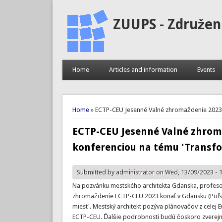
ZUUPS - Združen
Home
Articles and information
Events
You are here
Home
» ECTP-CEU Jesenné Valné zhromaždenie 2023 s
ECTP-CEU Jesenné Valné zhroma
konferenciou na tému 'Transfo
Submitted by
administrator
on Wed, 13/09/2023 - 
Na pozvánku mestského architekta Gdanska, profesor
zhromaždenie ECTP-CEU 2023 konať v Gdansku (Poľsk
miest'. Mestský architekt pozýva plánovačov z celej 
ECTP-CEU. Ďalšie podrobnosti budú čoskoro zverej