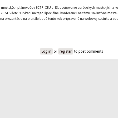
a mestských plánovačov ECTP-CEU a 13. oceňovanie európskych mestských a r
2024. Všetci sú vítaní na tejto špeciálnej konferencii na tému 'Inkluzívne mestá
ty na prezentáciu na bienále budú tento rok pripravené na webovej stránke a soc
Log in
or
register
to post comments