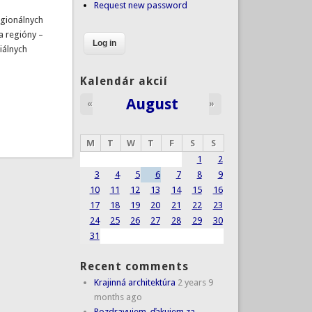
Request new password
egionálnych
 a regióny –
iálnych
Kalendár akcií
August
«
»
M
T
W
T
F
S
S
1
2
3
4
5
6
7
8
9
10
11
12
13
14
15
16
17
18
19
20
21
22
23
24
25
26
27
28
29
30
31
Recent comments
Krajinná architektúra
2 years 9
months ago
Pozdravujem, ďakujem za