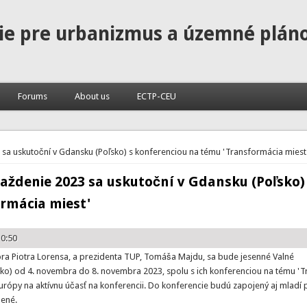
ie pre urbanizmus a územné plán
Forums
About us
ECTP-CEU
a uskutoční v Gdansku (Poľsko) s konferenciou na tému 'Transformácia miest
ždenie 2023 sa uskutoční v Gdansku (Poľsko)
rmácia miest'
10:50
a Piotra Lorensa, a prezidenta TUP, Tomáša Majdu, sa bude jesenné Valné
o) od 4. novembra do 8. novembra 2023, spolu s ich konferenciou na tému '
Európy na aktívnu účasť na konferencii. Do konferencie budú zapojený aj mladí 
nené.