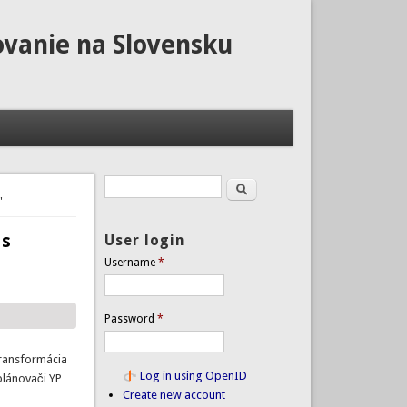
ovanie na Slovensku
Search
Search form
'
 s
User login
Username
*
Password
*
Transformácia
Log in using OpenID
plánovači YP
Create new account