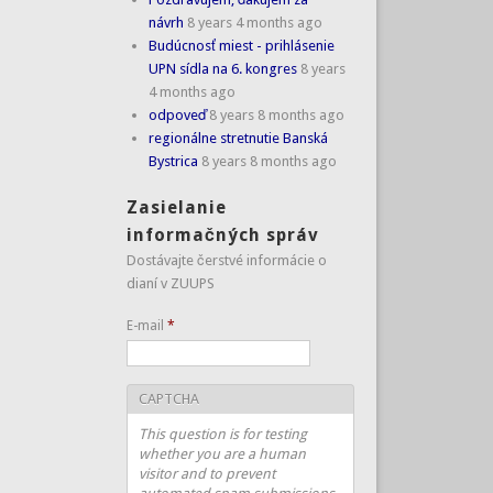
návrh
8 years 4 months ago
Budúcnosť miest - prihlásenie
UPN sídla na 6. kongres
8 years
4 months ago
odpoveď
8 years 8 months ago
regionálne stretnutie Banská
Bystrica
8 years 8 months ago
Zasielanie
informačných správ
Dostávajte čerstvé informácie o
dianí v ZUUPS
E-mail
*
CAPTCHA
This question is for testing
whether you are a human
visitor and to prevent