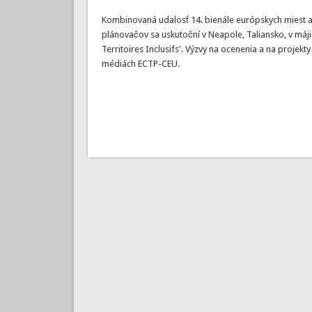
Kombinovaná udalosť 14. bienále európskych miest 
plánovačov sa uskutoční v Neapole, Taliansko, v máji 
Territoires Inclusifs'. Výzvy na ocenenia a na projek
médiách ECTP-CEU.