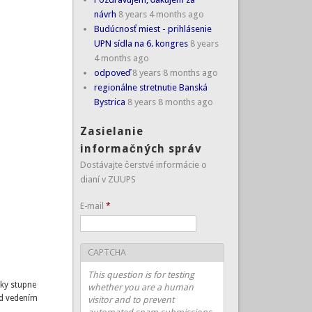
návrh
8 years 4 months ago
Budúcnosť miest - prihlásenie
UPN sídla na 6. kongres
8 years
4 months ago
odpoveď
8 years 8 months ago
regionálne stretnutie Banská
Bystrica
8 years 8 months ago
Zasielanie
informačných správ
Dostávajte čerstvé informácie o
dianí v ZUUPS
E-mail
*
CAPTCHA
This question is for testing
ky stupne
whether you are a human
od vedením
visitor and to prevent