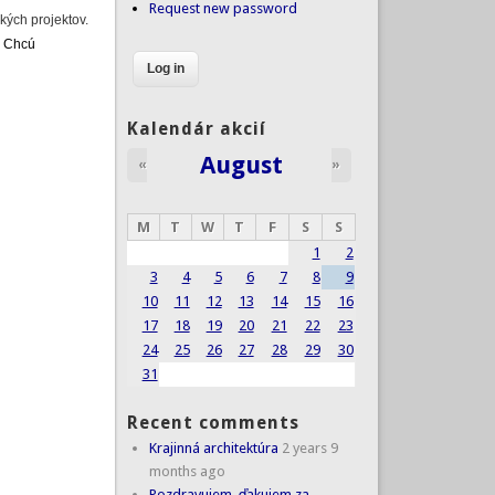
Request new password
kých projektov.
. Chcú
Kalendár akcií
August
«
»
M
T
W
T
F
S
S
1
2
3
4
5
6
7
8
9
10
11
12
13
14
15
16
17
18
19
20
21
22
23
24
25
26
27
28
29
30
31
Recent comments
Krajinná architektúra
2 years 9
months ago
Pozdravujem, ďakujem za