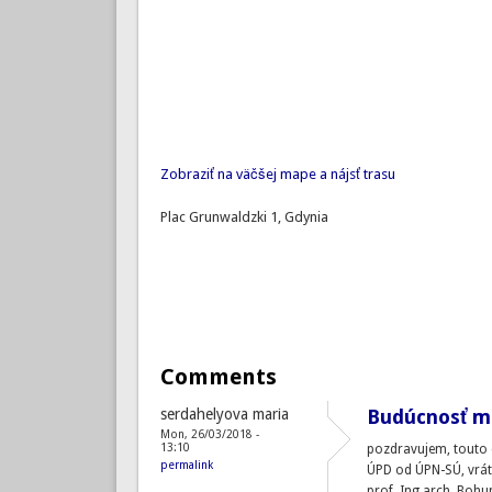
Zobraziť na väčšej mape a nájsť trasu
Plac Grunwaldzki 1, Gdynia
Comments
serdahelyova maria
Budúcnosť mi
Mon, 26/03/2018 -
13:10
pozdravujem, touto
permalink
ÚPD od ÚPN-SÚ, vráta
prof. Ing.arch. Bohu