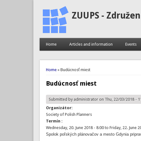
ZUUPS - Združen
Home
Articles and information
Events
You are here
Home
» Budúcnosť miest
Budúcnosť miest
Submitted by
administrator
on Thu, 22/03/2018 - 1
Organizátor:
Society of Polish Planners
Termín :
Wednesday, 20. June 2018 - 8:00
to
Friday, 22. June 2
Spolok poľských plánovačov a mesto Gdynia pripra