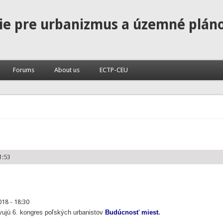
ie pre urbanizmus a územné plán
Forums
About us
ECTP-CEU
1:53
018 - 18:30
vujú 6. kongres poľských urbanistov
Budúcnosť miest
.