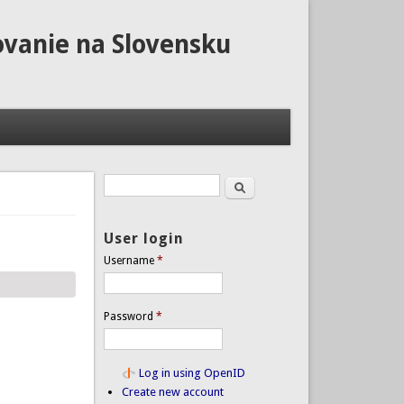
ovanie na Slovensku
Search
Search form
User login
Username
*
Password
*
Log in using OpenID
Create new account