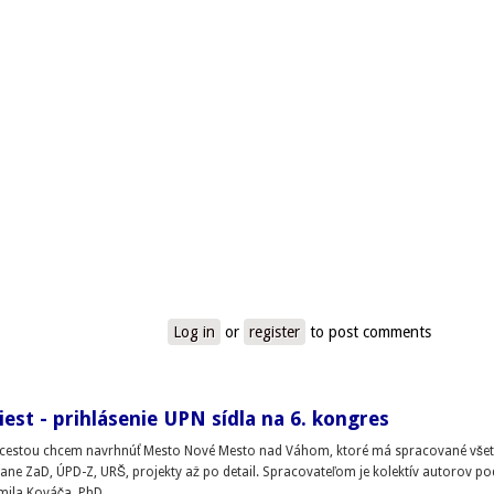
Log in
or
register
to post comments
est - prihlásenie UPN sídla na 6. kongres
 cestou chcem navrhnúť Mesto Nové Mesto nad Váhom, ktoré má spracované všet
ne ZaD, ÚPD-Z, URŠ, projekty až po detail. Spracovateľom je kolektív autorov p
mila Kováča, PhD.