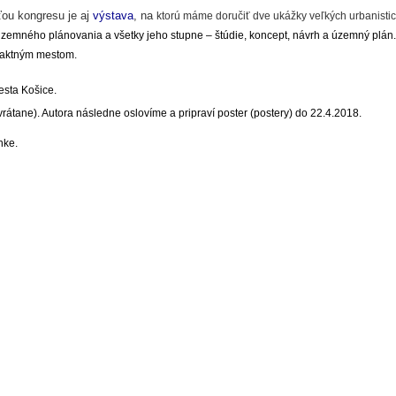
ou kongresu je aj
výstava
, na
ktorú máme doručiť dve ukážky veľkých urbanistic
ť územného plánovania a všetky jeho stupne – štúdie, koncept, návrh a územný plán
paktným mestom.
esta Košice.
rátane). Autora následne oslovíme a pripraví poster (postery) do 22.4.2018.
nke.