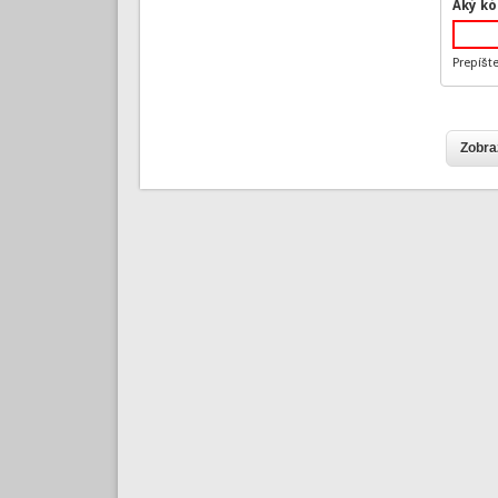
Aký kó
Prepíšt