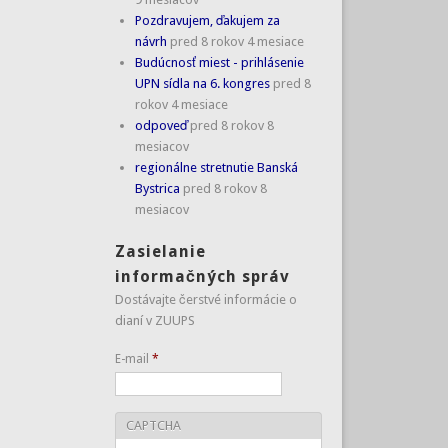
Pozdravujem, ďakujem za
návrh
pred 8 rokov 4 mesiace
Budúcnosť miest - prihlásenie
UPN sídla na 6. kongres
pred 8
rokov 4 mesiace
odpoveď
pred 8 rokov 8
mesiacov
regionálne stretnutie Banská
Bystrica
pred 8 rokov 8
mesiacov
Zasielanie
informačných správ
Dostávajte čerstvé informácie o
dianí v ZUUPS
E-mail
*
CAPTCHA