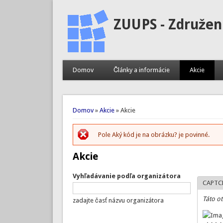
ZUUPS - Združen
Domov
Články a informácie
Akcie
Nachádzate sa tu
Domov
»
Akcie
» Akcie
Pole Aký kód je na obrázku? je povinné.
Chybová správa
Akcie
Vyhľadávanie podľa organizátora
CAPTC
Táto ot
zadajte časť názvu organizátora