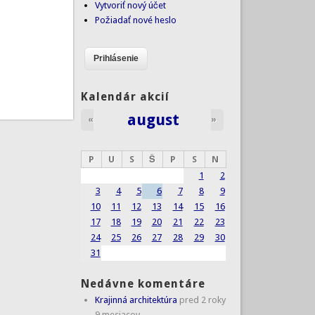
Vytvoriť nový účet
Požiadať nové heslo
Kalendár akcií
august
«
»
P
U
S
Š
P
S
N
1
2
3
4
5
6
7
8
9
10
11
12
13
14
15
16
17
18
19
20
21
22
23
24
25
26
27
28
29
30
31
Nedávne komentáre
Krajinná architektúra
pred 2 roky
9 mesiacov