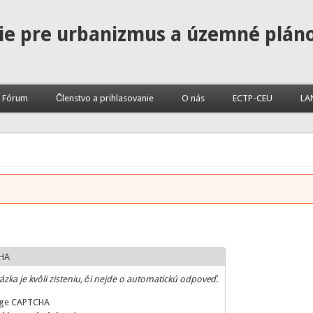
ie pre urbanizmus a územné plán
Fórum
Členstvo a prihlasovanie
O nás
ECTP-CEU
LA
HA
ázka je kvôli zisteniu, či nejde o automatickú odpoveď.