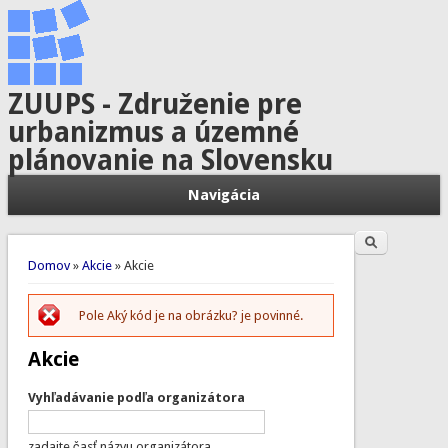
ZUUPS - Združenie pre
urbanizmus a územné
plánovanie na Slovensku
Navigácia
Hľadať
Vyhľadávanie
Nachádzate sa tu
Domov
»
Akcie
» Akcie
Pole Aký kód je na obrázku? je povinné.
Chybová správa
Akcie
Vyhľadávanie podľa organizátora
zadajte časť názvu organizátora