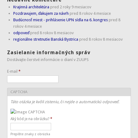
Krajinná architektúra
pred 2 roky 9 mesiacov
Pozdravujem, ďakujem za návrh
pred 8 rokov 4 mesiace
Budúcnosť miest - prihlásenie UPN sídla na 6. kongres
pred 8
rokov 4 mesiace
odpoveď
pred 8 rokov 8 mesiacov
regionálne stretnutie Banská Bystrica
pred 8 rokov 8 mesiacov
Zasielanie informačných správ
Dostávajte čerstvé informácie o dianí v ZUUPS
E-mail
*
CAPTCHA
Táto otázka je kvôli zisteniu, či nejde o automatickú odpoveď.
Aký kód je na obrázku?
*
Prepíšte znaky z obrázka