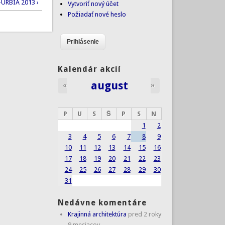
URBIA 2013 ›
Vytvoriť nový účet
Požiadať nové heslo
Kalendár akcií
august
«
»
P
U
S
Š
P
S
N
1
2
3
4
5
6
7
8
9
10
11
12
13
14
15
16
17
18
19
20
21
22
23
24
25
26
27
28
29
30
31
Nedávne komentáre
Krajinná architektúra
pred 2 roky
9 mesiacov