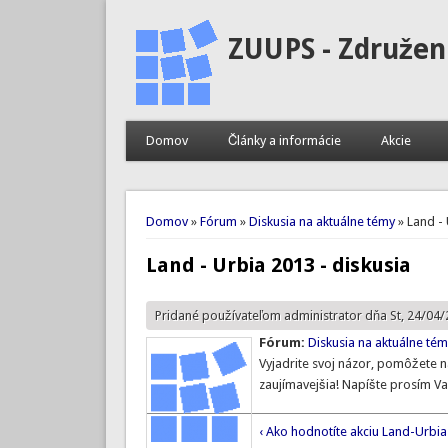
ZUUPS - Združen
Domov
Články a informácie
Akcie
Nachádzate sa tu
Domov
»
Fórum
»
Diskusia na aktuálne témy
» Land - 
Land - Urbia 2013 - diskusia
Pridané používateľom
administrator
dňa St, 24/04/
Fórum:
Diskusia na aktuálne té
Vyjadrite svoj názor, pomôžete ná
zaujímavejšia! Napíšte prosím Va
‹ Ako hodnotíte akciu Land-Urbi