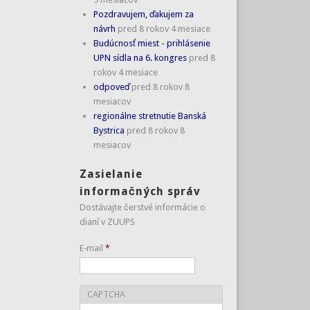
Pozdravujem, ďakujem za
návrh
pred 8 rokov 4 mesiace
Budúcnosť miest - prihlásenie
UPN sídla na 6. kongres
pred 8
rokov 4 mesiace
odpoveď
pred 8 rokov 8
mesiacov
regionálne stretnutie Banská
Bystrica
pred 8 rokov 8
mesiacov
Zasielanie
informačných správ
Dostávajte čerstvé informácie o
dianí v ZUUPS
E-mail
*
CAPTCHA