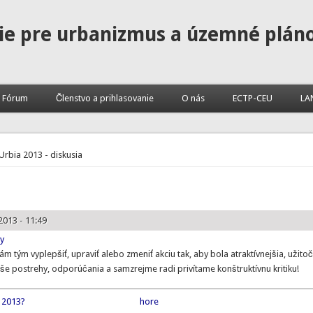
ie pre urbanizmus a územné plán
Fórum
Členstvo a prihlasovanie
O nás
ECTP-CEU
LA
Urbia 2013 - diskusia
2013 - 11:49
my
m tým vyplepšiť, upraviť alebo zmeniť akciu tak, aby bola atraktívnejšia, užitoč
še postrehy, odporúčania a samzrejme radi privítame konštruktívnu kritiku!
a 2013?
hore