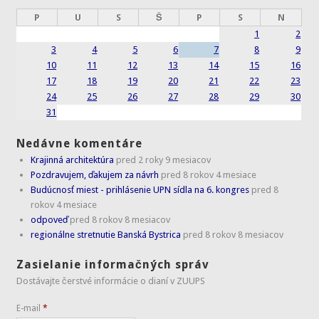
P
U
S
Š
P
S
N
1
2
3
4
5
6
7
8
9
10
11
12
13
14
15
16
17
18
19
20
21
22
23
24
25
26
27
28
29
30
31
Nedávne komentáre
Krajinná architektúra
pred 2 roky 9 mesiacov
Pozdravujem, ďakujem za návrh
pred 8 rokov 4 mesiace
Budúcnosť miest - prihlásenie UPN sídla na 6. kongres
pred 8
rokov 4 mesiace
odpoveď
pred 8 rokov 8 mesiacov
regionálne stretnutie Banská Bystrica
pred 8 rokov 8 mesiacov
Zasielanie informačných správ
Dostávajte čerstvé informácie o dianí v ZUUPS
E-mail
*