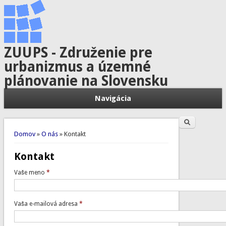
ZUUPS - Združenie pre
urbanizmus a územné
plánovanie na Slovensku
Navigácia
Hľadať
Vyhľadávanie
Nachádzate sa tu
Domov
»
O nás
» Kontakt
Kontakt
Vaše meno
*
Vaša e-mailová adresa
*