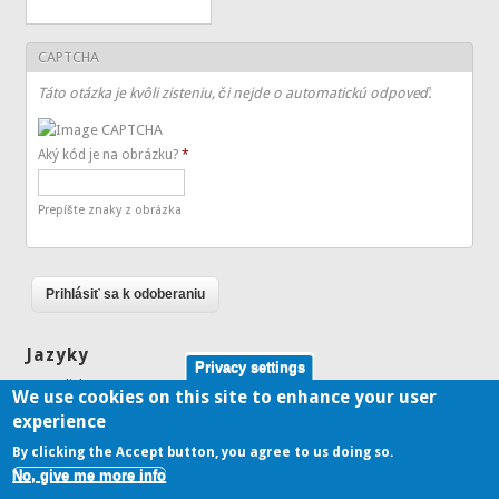
CAPTCHA
Táto otázka je kvôli zisteniu, či nejde o automatickú odpoveď.
Aký kód je na obrázku?
*
Prepíšte znaky z obrázka
Jazyky
Privacy settings
English
We use cookies on this site to enhance your user
Slovenčina
experience
By clicking the Accept button, you agree to us doing so.
No, give me more info
Copyright © 2026,