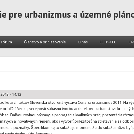
ie pre urbanizmus a územné plán
Fórum
Členstvo a prihlasovanie
O nás
ECTP-CEU
LA
2013 - 14:12
 Spolku architektov Slovenska otvorená výstava Cena za urbanizmus 2011. Na vý
 priblížiť širokej verejnosti súčasnú tvorbu architektov - urbanistov i krajinných
bec. Ďalšou rovinou výstavy je propagácia kvalitných prác, prezentácia rôzno
ímavých a inovatívnych riešení, ako i vytvoriť príležitosť na stretávanie sa odbor
senosti a poznatky. Špecifikom tejto súťaže je moment, že do súťaže môžu byť p
ť svoje úvahy, vízie, koncepty.