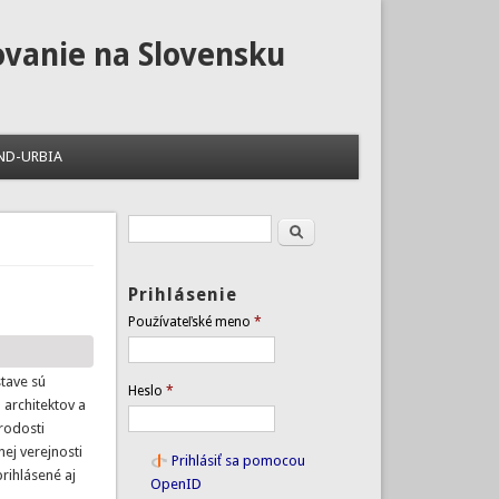
ovanie na Slovensku
ND-URBIA
Hľadať
Vyhľadávanie
Prihlásenie
Používateľské meno
*
stave sú
Heslo
*
 architektov a
rodosti
nej verejnosti
Prihlásiť sa pomocou
rihlásené aj
OpenID