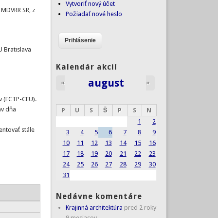
Vytvoriť nový účet
z MDVRR SR, z
Požiadať nové heslo
U Bratislava
Kalendár akcií
august
«
»
v (ECTP-CEU).
av dňa
P
U
S
Š
P
S
N
1
2
entovať stále
3
4
5
6
7
8
9
10
11
12
13
14
15
16
17
18
19
20
21
22
23
24
25
26
27
28
29
30
31
Nedávne komentáre
Krajinná architektúra
pred 2 roky
9 mesiacov