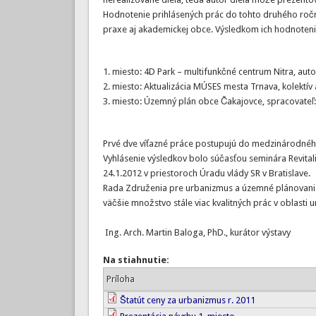
Hodnotenie prihlásených prác do tohto druhého roční
praxe aj akademickej obce. Výsledkom ich hodnoten
1. miesto: 4D Park – multifunkčné centrum Nitra, autor
2. miesto: Aktualizácia MÚSES mesta Trnava, kolektív
3. miesto: Územný plán obce Čakajovce, spracovateľ:
Prvé dve víťazné práce postupujú do medzinárodnéh
Vyhlásenie výsledkov bolo súčasťou seminára Revitali
24.1.2012 v priestoroch Úradu vlády SR v Bratislave.
Rada Združenia pre urbanizmus a územné plánovanie p
väčšie množstvo stále viac kvalitných prác v oblast
Ing. Arch. Martin Baloga, PhD., kurátor výstavy
Na stiahnutie:
Príloha
Štatút ceny za urbanizmus r. 2011