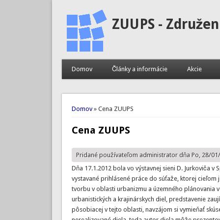
ZUUPS - Združen
Domov
Články a informácie
Akcie
Nachádzate sa tu
Domov
» Cena ZUUPS
Cena ZUUPS
Pridané používateľom
administrator
dňa Po, 28/01/
Dňa 17.1.2012 bola vo výstavnej sieni D. Jurkoviča v
vystavané prihlásené práce do súťaže, ktorej cieľom je
tvorbu v oblasti urbanizmu a územného plánovania vô
urbanistických a krajinárskych diel, predstavenie zauj
pôsobiacej v tejto oblasti, navzájom si vymieňať skú
nerealizované diela, teda autor diela môže prezentova