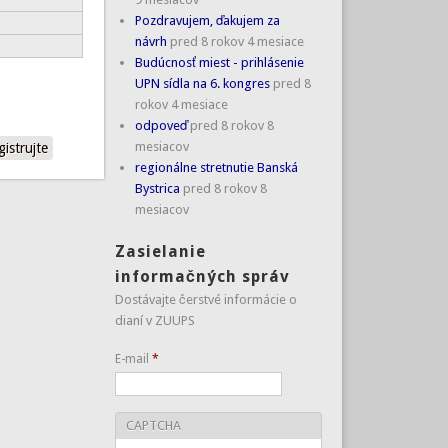
Pozdravujem, ďakujem za
návrh
pred 8 rokov 4 mesiace
Budúcnosť miest - prihlásenie
UPN sídla na 6. kongres
pred 8
rokov 4 mesiace
odpoveď
pred 8 rokov 8
mesiacov
gistrujte
regionálne stretnutie Banská
Bystrica
pred 8 rokov 8
mesiacov
Zasielanie
informačných správ
Dostávajte čerstvé informácie o
dianí v ZUUPS
E-mail
*
CAPTCHA