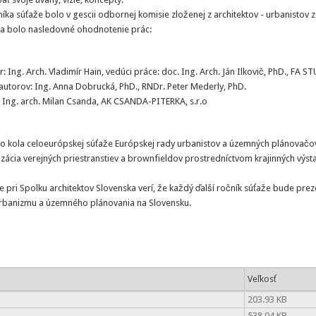
ka súťaže bolo v gescii odbornej komisie zloženej z architektov - urbanistov 
ia bolo nasledovné ohodnotenie prác:
: Ing. Arch. Vladimír Hain, vedúci práce: doc. Ing. Arch. Ján Ilkovič, PhD., FA ST
 autorov: Ing. Anna Dobrucká, PhD., RNDr. Peter Mederly, PhD.
 Ing. arch. Milan Csanda, AK CSANDA-PITERKA, s.r.o
o kola celoeurópskej súťaže Európskej rady urbanistov a územných plánovačo
zácia verejných priestranstiev a brownfieldov prostredníctvom krajinných výst
ri Spolku architektov Slovenska verí, že každý ďalší ročník súťaže bude prez
i urbanizmu a územného plánovania na Slovensku.
Veľkosť
203.93 KB
538.04 KB