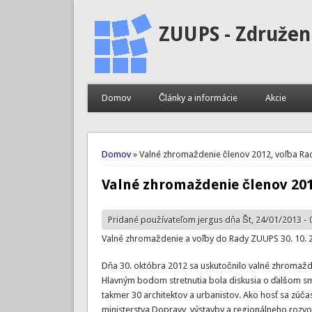
ZUUPS - Združen
Domov
Články a informácie
Akcie
Nachádzate sa tu
Domov
» Valné zhromaždenie členov 2012, voľba Ra
Valné zhromaždenie členov 201
Pridané používateľom
jergus
dňa Št, 24/01/2013 - 
Valné zhromaždenie a voľby do Rady ZUUPS 30. 10. 
Dňa 30. októbra 2012 sa uskutočnilo valné zhromažde
Hlavným bodom stretnutia bola diskusia o ďalšom sm
takmer 30 architektov a urbanistov. Ako hosť sa zúčas
ministerstva Dopravy, výstavby a regionálneho rozvoj