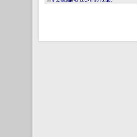
4-uznesenie VZ ZUUPS- 30.10..doc