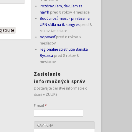
Pozdravujem, ďakujem za
návrh
pred 8 rokov 4 mesiace
Budúcnosť miest - prihlásenie
UPN sídla na 6. kongres
pred 8
gistrujte
rokov 4 mesiace
odpoveď
pred 8 rokov 8
mesiacov
regionálne stretnutie Banská
Bystrica
pred 8 rokov 8
mesiacov
Zasielanie
informačných správ
Dostávajte čerstvé informácie o
dianí v ZUUPS
E-mail
*
CAPTCHA