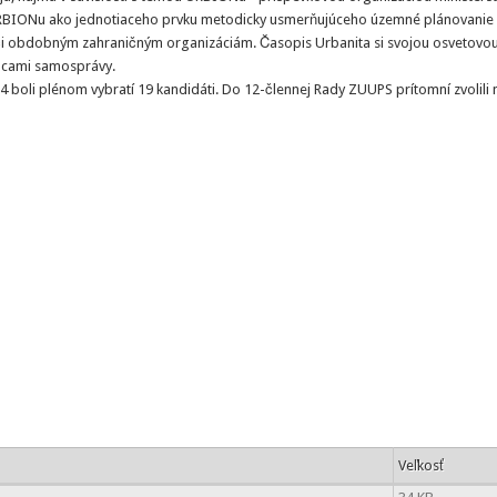
 URBIONu ako jednotiaceho prvku metodicky usmerňujúceho územné plánovanie 
či obdobným zahraničným organizáciám. Časopis Urbanita si svojou osvetovo
upcami samosprávy.
boli plénom vybratí 19 kandidáti. Do 12-člennej Rady ZUUPS prítomní zvolili
Veľkosť