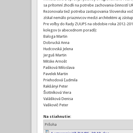
sa prítomní zhodli na potrebe zachovania činností
Rezonovala tiež potreba zastupovania Slovenska vo
získal nemálo priaznivcov medzi architektmi aj zást
Pre voľby do Rady ZUUPS na obdobie roka 2012-2014 
kolegov (v abecednom poradí):
Baloga Martin
Dobrucká Anna
Hudcovská Jelena
Jerguš Martin
Mitske Arnošt
Pašková Miloslava
Pavelek Martin
Priehodová Ľudmila
Rakšányi Peter
Šottníková Viera
Valášková Denisa
Vaškovič Peter
Na stiahnutie:
Príloha