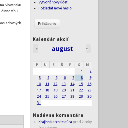
Vytvoriť nový účet
na Slovensku.
Požiadať nové heslo
u činnosťou
 nasledovných
Kalendár akcií
august
«
»
P
U
S
Š
P
S
N
1
2
3
4
5
6
7
8
9
10
11
12
13
14
15
16
17
18
19
20
21
22
23
24
25
26
27
28
29
30
31
Nedávne komentáre
Krajinná architektúra
pred 2 roky
9 mesiacov