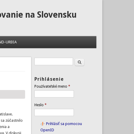
ovanie na Slovensku
ND-URBIA
Hľadať
Vyhľadávanie
Prihlásenie
Používateľské meno
*
Heslo
*
tislave.
sa zúčastnilo
Prihlásiť sa pomocou
enia a
OpenID
a. V diskusii