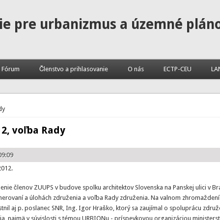
ie pre urbanizmus a územné plán
Fórum
Členstvo a prihlasovanie
O nás
ECTP-CEU
LA
dy
2, voľba Rady
09:09
2012.
nie členov ZUUPS v budove spolku architektov Slovenska na Panskej ulici v Bra
erovaní a úlohách združenia a voľba Rady združenia. Na valnom zhromaždení 
tnil aj p. poslanec SNR, Ing. Igor Hraško, ktorý sa zaujímal o spoluprácu združ
a, najmä v súvislosti s témou URBIONu - príspevkovou organizáciou ministerstv