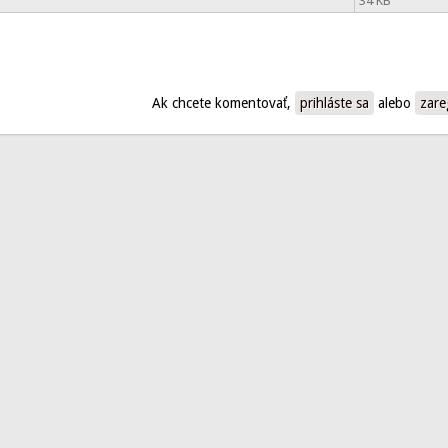
34 KB
Ak chcete komentovať,
prihláste sa
alebo
zare