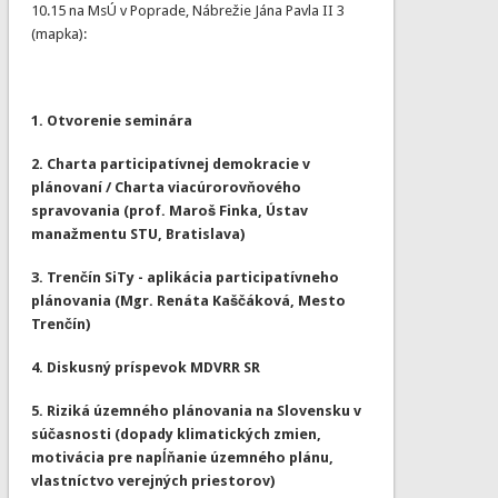
10.15 na MsÚ v Poprade, Nábrežie Jána Pavla II 3
(mapka):
1. Otvorenie seminára
2. Charta participatívnej demokracie v
plánovaní / Charta viacúrorovňového
spravovania (prof. Maroš Finka, Ústav
manažmentu STU, Bratislava)
3. Trenčín SiTy - aplikácia participatívneho
plánovania (Mgr. Renáta Kaščáková, Mesto
Trenčín)
​4. Diskusný príspevok MDVRR SR
​5. Riziká územného plánovania na Slovensku v
súčasnosti (dopady klimatických zmien,
motivácia pre napĺňanie územného plánu,
vlastníctvo verejných priestorov)