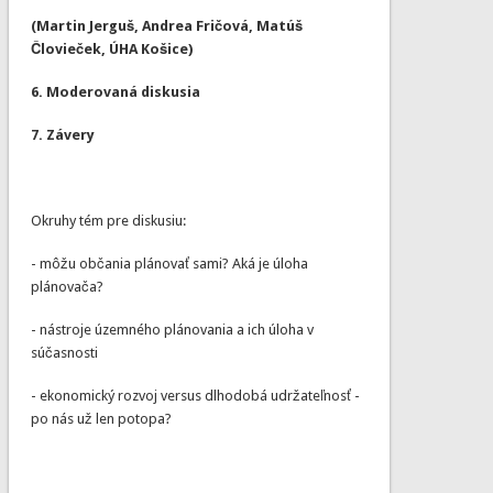
(Martin Jerguš, Andrea Fričová, Matúš
Človieček, ÚHA Košice)
6. Moderovaná diskusia
7. Závery
​Okruhy tém pre diskusiu:
- môžu občania plánovať sami? Aká je úloha
plánovača?
- nástroje územného plánovania a ich úloha v
súčasnosti
​- ekonomický rozvoj versus dlhodobá udržateľnosť -
po nás už len potopa?