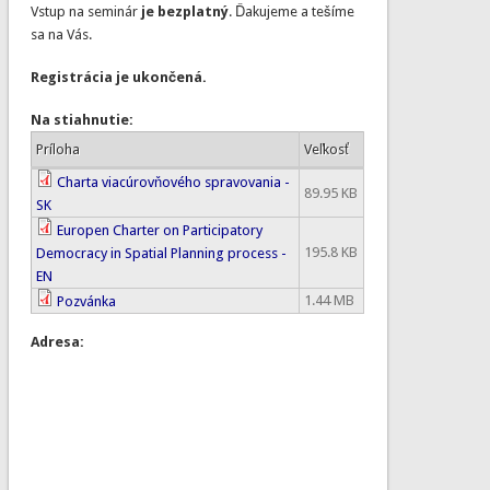
Vstup na seminár
je bezplatný
. Ďakujeme a tešíme
sa na Vás.
Registrácia je ukončená.
Na stiahnutie:
Príloha
Veľkosť
Charta viacúrovňového spravovania -
89.95 KB
SK
Europen Charter on Participatory
195.8 KB
Democracy in Spatial Planning process -
EN
1.44 MB
Pozvánka
Adresa: