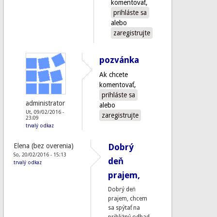
komentovať,
prihláste sa
alebo
zaregistrujte
pozvánka
Ak chcete
komentovať,
prihláste sa
administrator
alebo
Ut, 09/02/2016 -
zaregistrujte
23:09
trvalý odkaz
Elena (bez overenia)
Dobrý
So, 20/02/2016 - 15:13
deň
trvalý odkaz
prajem,
Dobrý deň
prajem, chcem
sa spýtať na
približný odhad