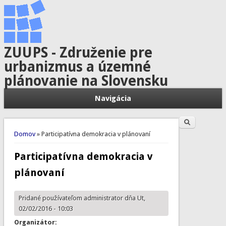
ZUUPS - Združenie pre
urbanizmus a územné
plánovanie na Slovensku
Navigácia
Hľadať
Vyhľadávanie
Nachádzate sa tu
Domov
» Participatívna demokracia v plánovaní
Participatívna demokracia v
plánovaní
Pridané používateľom
administrator
dňa Ut,
02/02/2016 - 10:03
Organizátor: