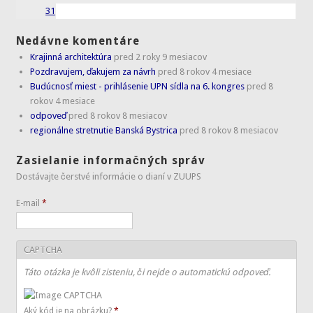
31
Nedávne komentáre
Krajinná architektúra
pred 2 roky 9 mesiacov
Pozdravujem, ďakujem za návrh
pred 8 rokov 4 mesiace
Budúcnosť miest - prihlásenie UPN sídla na 6. kongres
pred 8
rokov 4 mesiace
odpoveď
pred 8 rokov 8 mesiacov
regionálne stretnutie Banská Bystrica
pred 8 rokov 8 mesiacov
Zasielanie informačných správ
Dostávajte čerstvé informácie o dianí v ZUUPS
E-mail
*
CAPTCHA
Táto otázka je kvôli zisteniu, či nejde o automatickú odpoveď.
Aký kód je na obrázku?
*