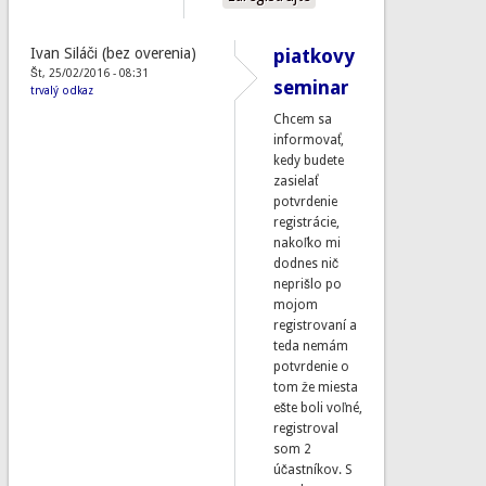
Ivan Siláči (bez overenia)
piatkovy
Št, 25/02/2016 - 08:31
seminar
trvalý odkaz
Chcem sa
informovať,
kedy budete
zasielať
potvrdenie
registrácie,
nakoľko mi
dodnes nič
neprišlo po
mojom
registrovaní a
teda nemám
potvrdenie o
tom že miesta
ešte boli voľné,
registroval
som 2
účastníkov. S