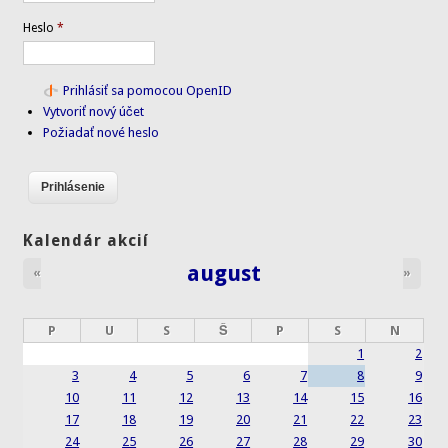
Heslo
*
Prihlásiť sa pomocou OpenID
Vytvoriť nový účet
Požiadať nové heslo
Kalendár akcií
august
«
»
P
U
S
Š
P
S
N
1
2
3
4
5
6
7
8
9
10
11
12
13
14
15
16
17
18
19
20
21
22
23
24
25
26
27
28
29
30