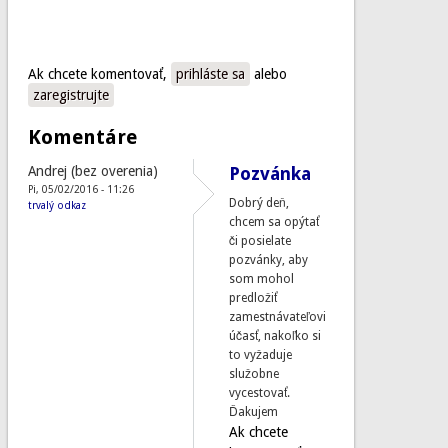
Ak chcete komentovať,
prihláste sa
alebo
zaregistrujte
Komentáre
Andrej (bez overenia)
Pozvánka
Pi, 05/02/2016 - 11:26
Dobrý deň,
trvalý odkaz
chcem sa opýtať
či posielate
pozvánky, aby
som mohol
predložiť
zamestnávateľovi
účasť, nakoľko si
to vyžaduje
služobne
vycestovať.
Ďakujem
Ak chcete