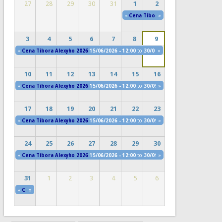
27
28
29
30
31
1
2
«
Cena Tibora Alexyho 2026
»
15/06/202
3
4
5
6
7
8
9
«
Cena Tibora Alexyho 2026
15/06/2026 - 12:00
to
30/09/2026 - 22:00
»
10
11
12
13
14
15
16
«
Cena Tibora Alexyho 2026
15/06/2026 - 12:00
to
30/09/2026 - 22:00
»
17
18
19
20
21
22
23
«
Cena Tibora Alexyho 2026
15/06/2026 - 12:00
to
30/09/2026 - 22:00
»
24
25
26
27
28
29
30
«
Cena Tibora Alexyho 2026
15/06/2026 - 12:00
to
30/09/2026 - 22:00
»
31
1
2
3
4
5
6
«
Cena Tibora Alexyho 2026
»
15/06/2026 - 12:00
to
30/09/2026 - 22:00