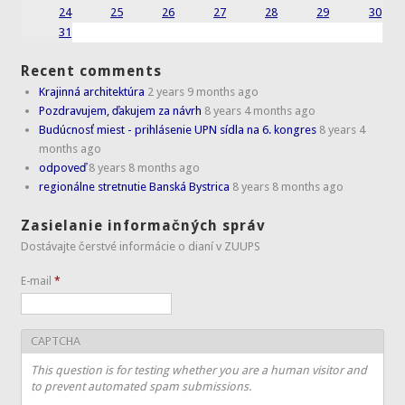
24
25
26
27
28
29
30
31
Recent comments
Krajinná architektúra
2 years 9 months ago
Pozdravujem, ďakujem za návrh
8 years 4 months ago
Budúcnosť miest - prihlásenie UPN sídla na 6. kongres
8 years 4
months ago
odpoveď
8 years 8 months ago
regionálne stretnutie Banská Bystrica
8 years 8 months ago
Zasielanie informačných správ
Dostávajte čerstvé informácie o dianí v ZUUPS
E-mail
*
CAPTCHA
This question is for testing whether you are a human visitor and
to prevent automated spam submissions.