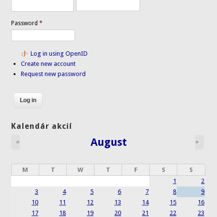
Password
*
Log in using OpenID
Create new account
Request new password
Kalendár akcií
August
«
»
M
T
W
T
F
S
S
1
2
3
4
5
6
7
8
9
10
11
12
13
14
15
16
17
18
19
20
21
22
23