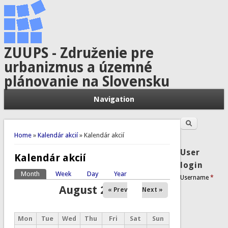
ZUUPS - Združenie pre
urbanizmus a územné
plánovanie na Slovensku
Navigation
Search
Search form
You are here
Home
»
Kalendár akcií
» Kalendár akcií
User
Kalendár akcií
login
Month
(active tab)
Week
Day
Year
Primary tabs
Username
*
August 2026
« Prev
Next »
Mon
Tue
Wed
Thu
Fri
Sat
Sun