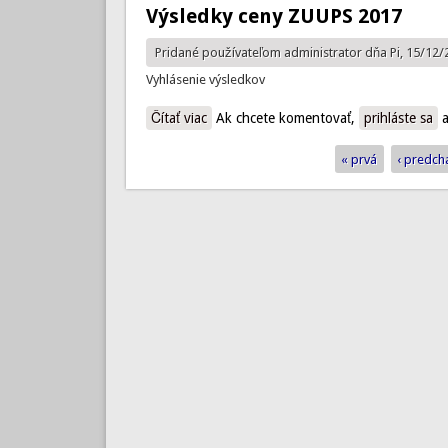
Výsledky ceny ZUUPS 2017
Pridané používateľom
administrator
dňa Pi, 15/12/
Vyhlásenie výsledkov
Čítať viac
o Výsledky ceny ZUUPS 2017
Ak chcete komentovať,
prihláste sa
a
« prvá
‹ predch
Stránky