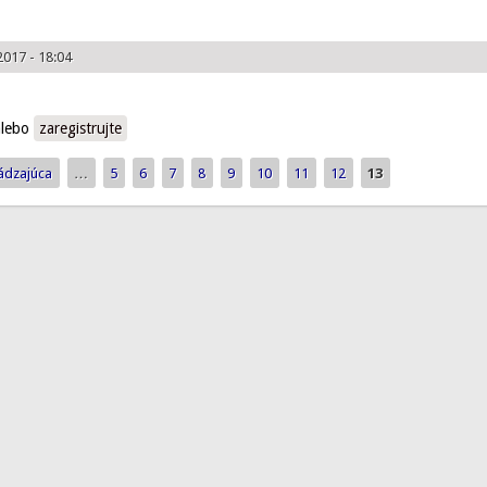
2017 - 18:04
lebo
zaregistrujte
ádzajúca
…
5
6
7
8
9
10
11
12
13