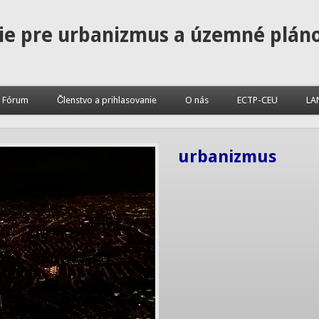
ie pre urbanizmus a územné plán
Fórum
Členstvo a prihlasovanie
O nás
ECTP-CEU
LA
urbanizmus