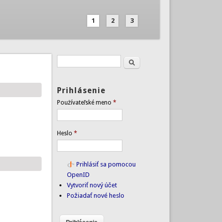
1
2
3
Hľadať
Vyhľadávanie
Prihlásenie
Používateľské meno
*
Heslo
*
Prihlásiť sa pomocou
OpenID
Vytvoriť nový účet
Požiadať nové heslo