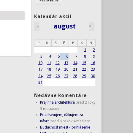
Kalendár akcií
august
«
»
P
U
S
Š
P
S
N
1
2
3
4
5
6
7
8
9
10
11
12
13
14
15
16
17
18
19
20
21
22
23
24
25
26
27
28
29
30
31
Nedávne komentáre
Krajinná architektúra
pred 2 roky
9 mesiacov
Pozdravujem, ďakujem za
návrh
pred 8 rokov 4 mesiace
Budúcnosť miest - prihlásenie