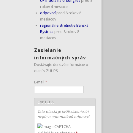
UPN sídla na 6. kongres
pred 8
rokov 4 mesiace
odpoveď
pred 8 rokov 8
mesiacov
regionálne stretnutie Banská
Bystrica
pred 8 rokov 8
mesiacov
Zasielanie
informačných správ
Dostávajte čerstvé informácie o
dianí v ZUUPS
E-mail
*
CAPTCHA
Táto otázka je kvôli zisteniu, či
nejde o automatickú odpoveď.