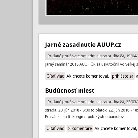
Jarné zasadnutie AUUP.cz
Pridané používateľom
administrator
dňa Št, 19/04/
Jarný seminár 2018 AUÚP ČR sa uskutočnil vo veľkej 
Čítať viac
o Jarné zasadnutie AUUP.cz
Ak chcete komentovať,
prihláste sa
a
Budúcnosť miest
Pridané používateľom
administrator
dňa Št, 22/03/
streda, 20. jún 2018 - 8:00
to
piatok, 22. jún 2018 - 18
Pozvánka na
6. kongres poľských urbanistov.
Čítať viac
o Budúcnosť miest
2 komentáre
Ak chcete komentovať