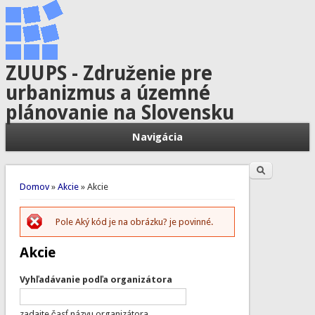
ZUUPS - Združenie pre
urbanizmus a územné
plánovanie na Slovensku
Navigácia
Hľadať
Vyhľadávanie
Nachádzate sa tu
Domov
»
Akcie
» Akcie
Pole Aký kód je na obrázku? je povinné.
Chybová správa
Akcie
Vyhľadávanie podľa organizátora
zadajte časť názvu organizátora