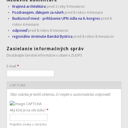
Krajinná architektúra
pred 2 roky 9 mesiacov
Pozdravujem, ďakujem za návrh
pred 8 rokov 4 mesiace
Budúcnosť miest - prihlásenie UPN sídla na 6. kongres
pred 8
rokov 4 mesiace
odpoveď
pred 8 rokov 8 mesiacov
regionálne stretnutie Banská Bystrica
pred 8 rokov 8 mesiacov
Zasielanie informačných správ
Dostávajte čerstvé informácie o dianí v ZUUPS
E-mail
*
CAPTCHA
Táto otázka je kvôli zisteniu, či nejde o automatickú odpoveď.
Aký kód je na obrázku?
*
Prepíšte znaky z obrázka