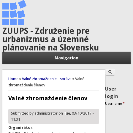
ZUUPS - Združenie pre
urbanizmus a územné
plánovanie na Slovensku
Navigation
Search
Search form
You are here
Home
»
Valné zhromaždenie - správa
» Valné
zhromaždenie členov
User
login
Valné zhromaždenie členov
Username
*
Submitted by
administrator
on Tue, 03/10/2017 -
11:21
Organizátor: