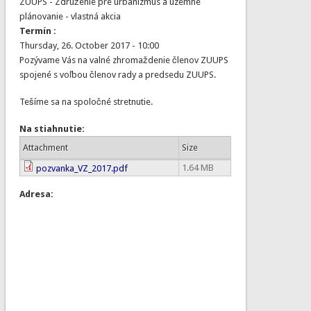
ZUUPS - Združenie pre urbanizmus a územné
plánovanie - vlastná akcia
Termín :
Thursday, 26. October 2017 - 10:00
Pozývame Vás na valné zhromaždenie členov ZUUPS
spojené s voľbou členov rady a predsedu ZUUPS.
Tešíme sa na spoločné stretnutie.
Na stiahnutie:
Attachment
Size
1.64 MB
pozvanka_VZ_2017.pdf
Adresa: