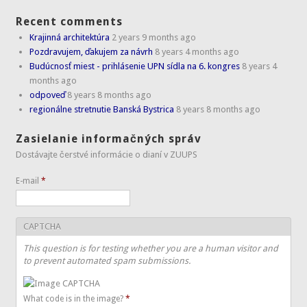
Recent comments
Krajinná architektúra
2 years 9 months ago
Pozdravujem, ďakujem za návrh
8 years 4 months ago
Budúcnosť miest - prihlásenie UPN sídla na 6. kongres
8 years 4
months ago
odpoveď
8 years 8 months ago
regionálne stretnutie Banská Bystrica
8 years 8 months ago
Zasielanie informačných správ
Dostávajte čerstvé informácie o dianí v ZUUPS
E-mail
*
CAPTCHA
This question is for testing whether you are a human visitor and
to prevent automated spam submissions.
What code is in the image?
*