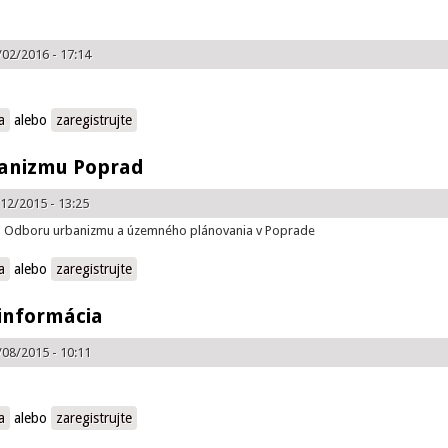
/02/2016 - 17:14
a
alebo
zaregistrujte
banizmu Poprad
12/2015 - 13:25
o Odboru urbanizmu a územného plánovania v Poprade
mu Poprad
a
alebo
zaregistrujte
informácia
/08/2015 - 10:11
mácia
a
alebo
zaregistrujte