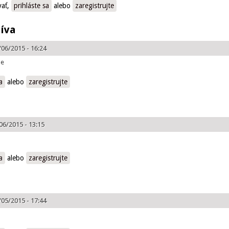
pičky
vať,
prihláste sa
alebo
zaregistrujte
tíva
/06/2015 - 16:24
ne
a
alebo
zaregistrujte
06/2015 - 13:15
a
alebo
zaregistrujte
/05/2015 - 17:44