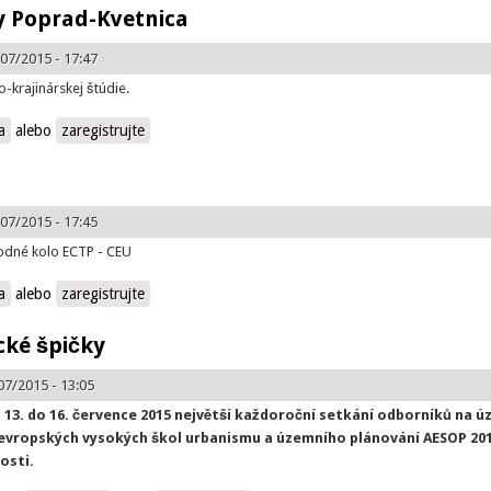
y Poprad-Kvetnica
07/2015 - 17:47
-krajinárskej štúdie.
rad-Kvetnica
a
alebo
zaregistrujte
07/2015 - 17:45
odné kolo ECTP - CEU
a
alebo
zaregistrujte
cké špičky
07/2015 - 13:05
 13. do 16. července 2015 největší každoroční setkání odborníků na ú
 evropských vysokých škol urbanismu a územního plánování AESOP 2
osti.