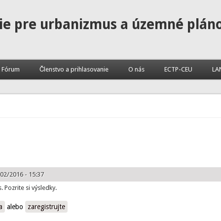
ie pre urbanizmus a územné plán
Fórum
Členstvo a prihlasovanie
O nás
ECTP-CEU
LA
02/2016 - 15:37
Pozrite si výsledky.
a
alebo
zaregistrujte