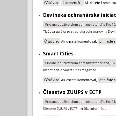
Čítať viac
o Do Prahy se sjedou urbanistické š
2 komentáre
Ak chcete komento
Devínska ochranárska inicia
Pridané používateľom
administrator
dňa Po, 15
Tlačová správa zo stretnutia ochranárov na Deví
Čítať viac
o Devínska ochranárska iniciatíva
Ak chcete komentovať,
prihláste s
Smart Cities
Pridané používateľom
administrator
dňa St, 03/
Informácia o Smart Cities magazine.
Čítať viac
o Smart Cities
Ak chcete komentovať,
prihláste s
Členstvo ZUUPS v ECTP
Pridané používateľom
administrator
dňa Po, 11
Členstvo ZUUPS v ECTP - krátka informácia.