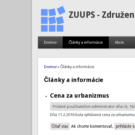
ZUUPS - Združen
Domov
Články a informácie
Akcie
Nachádzate sa tu
Domov
» Články a informácie
Články a informácie
Cena za urbanizmus
Pridané používateľom
administrator
dňa Ut, 16/
Dňa 11.2.2016 bola vyhlásená cena za urbanizmus. 
Čítať viac
o Cena za urbanizmus
Ak chcete komentovať,
prihláste s