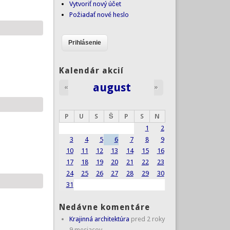
Vytvoriť nový účet
Požiadať nové heslo
Kalendár akcií
august
«
»
P
U
S
Š
P
S
N
1
2
3
4
5
6
7
8
9
10
11
12
13
14
15
16
17
18
19
20
21
22
23
24
25
26
27
28
29
30
31
Nedávne komentáre
Krajinná architektúra
pred 2 roky
9 mesiacov