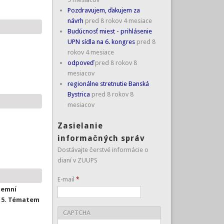
Pozdravujem, ďakujem za
návrh
pred 8 rokov 4 mesiace
Budúcnosť miest - prihlásenie
UPN sídla na 6. kongres
pred 8
rokov 4 mesiace
odpoveď
pred 8 rokov 8
mesiacov
regionálne stretnutie Banská
Bystrica
pred 8 rokov 8
mesiacov
Zasielanie
informačných správ
Dostávajte čerstvé informácie o
dianí v ZUUPS
E-mail
*
zemní
015. Tématem
CAPTCHA