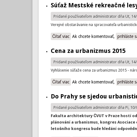
Súťaž Mestské rekreačné les
Pridané používateľom
administrator
dňa Ut, 14/
Verejné obstarávanie na spracovateľa urbanisticko
Čítať viac
o Súťaž Mestské rekreačné lesy Pop
Ak chcete komentovať,
prihláste s
Cena za urbanizmus 2015
Pridané používateľom
administrator
dňa Ut, 14/
Vyhlásenie súťaže cena za urbanizmus 2015 - nár
Čítať viac
o Cena za urbanizmus 2015
Ak chcete komentovať,
prihláste s
Do Prahy se sjedou urbanisti
Pridané používateľom
administrator
dňa Pi, 10/
Fakulta architektury ČVUT v Praze hostí od
plánování a urbanismus, kongres Asociace
letošního kongresu bude hledání odpovědn