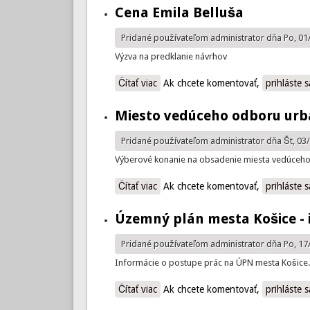
Cena Emila Belluša
Pridané používateľom
administrator
dňa Po, 01
Výzva na predklanie návrhov
Čítať viac
o Cena Emila Belluša
Ak chcete komentovať,
prihláste s
Miesto vedúceho odboru ur
Pridané používateľom
administrator
dňa Št, 03/
Výberové konanie na obsadenie miesta vedúceh
Čítať viac
o Miesto vedúceho odboru urbaniz
Ak chcete komentovať,
prihláste s
Územný plán mesta Košice - 
Pridané používateľom
administrator
dňa Po, 17
Informácie o postupe prác na ÚPN mesta Košice.
Čítať viac
o Územný plán mesta Košice - infor
Ak chcete komentovať,
prihláste s