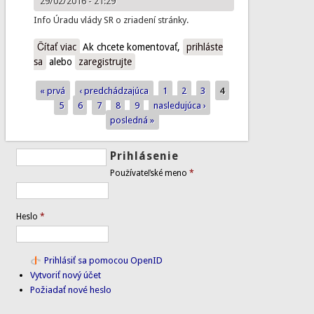
29/02/2016 - 21:29
Info Úradu vlády SR o zriadení stránky.
Čítať viac
o Informácia Úradu vlády SR v súvislosti s podporou
Ak chcete komentovať,
prihláste
sa
alebo
najmenej rozvinutých regiónov
zaregistrujte
« prvá
‹ predchádzajúca
1
2
3
4
Stránky
5
6
7
8
9
nasledujúca ›
posledná »
Prihlásenie
Používateľské meno
*
Heslo
*
Prihlásiť sa pomocou OpenID
Vytvoriť nový účet
Požiadať nové heslo