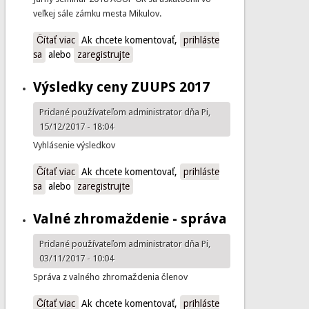
veľkej sále zámku mesta Mikulov.
Čítať viac
o Jarné zasadnutie AUUP.cz
Ak chcete komentovať,
prihláste
sa
alebo
zaregistrujte
Výsledky ceny ZUUPS 2017
Pridané používateľom
administrator
dňa Pi,
15/12/2017 - 18:04
Vyhlásenie výsledkov
Čítať viac
o Výsledky ceny ZUUPS 2017
Ak chcete komentovať,
prihláste
sa
alebo
zaregistrujte
Valné zhromaždenie - správa
Pridané používateľom
administrator
dňa Pi,
03/11/2017 - 10:04
Správa z valného zhromaždenia členov
Čítať viac
o Valné zhromaždenie - správa
Ak chcete komentovať,
prihláste