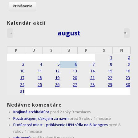
Kalendár akcií
august
«
»
P
U
S
Š
P
S
N
1
2
3
4
5
6
7
8
9
10
11
12
13
14
15
16
17
18
19
20
21
22
23
24
25
26
27
28
29
30
31
Nedávne komentáre
Krajinná architektúra
pred 2 roky 9 mesiacov
Pozdravujem, ďakujem za návrh
pred 8 rokov 4 mesiace
Budúcnosť miest - prihlásenie UPN sídla na 6. kongres
pred 8
rokov 4 mesiace
odpoveď
pred 8 rokov 8 mesiacov