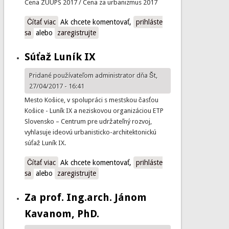
Cena ZUUPS 2017 / Cena za urbanizmus 2017
Čítať viac
o CENA ZUUPS 2017
Ak chcete komentovať,
prihláste
sa
alebo
zaregistrujte
Súťaž Luník IX
Pridané používateľom
administrator
dňa Št,
27/04/2017 - 16:41
Mesto Košice, v spolupráci s mestskou časťou
Košice - Luník IX a neziskovou organizáciou ETP
Slovensko – Centrum pre udržateľný rozvoj,
vyhlasuje ideovú urbanisticko-architektonickú
súťaž Luník IX.
Čítať viac
o Súťaž Luník IX
Ak chcete komentovať,
prihláste
sa
alebo
zaregistrujte
Za prof. Ing.arch. Jánom
Kavanom, PhD.