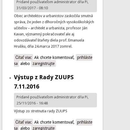
Pridané používateľom
administrator
dňa Pi,
31/03/2017 - 08:10
Obec architektov a urbanistov zaskočila smutná
správa, že jeden z dlhoročných vysokoškolských
učiteľov – architekt a urbanista, profesor Ján
Kavan, významný pokračovateľ ale aj
odovzdávateľ štafety diela prof. Emanuela
Hrušku, dňa 24.marca 2017 zomrel.
Čítať viac
o Za prof. Ing.arch. Jánom Kavanom, PhD.
Ak chcete komentovať,
prihláste
sa
alebo
zaregistrujte
Výstup z Rady ZUUPS
7.11.2016
Pridané používateľom
administrator
dňa Pi,
25/11/2016 - 16:48
Výstup zo stretnutia rady ZUUPS
Čítať viac
o Výstup z Rady ZUUPS 7.11.2016
Ak chcete komentovať,
prihláste
sa
alebo
zaregistrujte