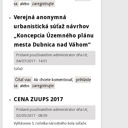
sa
alebo
zaregistrujte
Verejná anonymná
urbanistická súťaž návrhov
„Koncepcia Územného plánu
mesta Dubnica nad Váhom“
Pridané používateľom
administrator
dňa Ut,
04/07/2017 - 14:51
Súťaž
Čítať viac
o Verejná anonymná urbanistická súťaž návrhov
Ak chcete komentovať,
prihláste
sa
alebo
„Koncepcia Územného plánu mesta Dubnica nad
zaregistrujte
Váhom“
CENA ZUUPS 2017
Pridané používateľom
administrator
dňa Ut,
02/05/2017 - 08:59
Vyhlásenie 5. ročníka národného kola súťaže