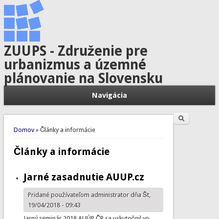
ZUUPS - Združenie pre
urbanizmus a územné
plánovanie na Slovensku
Navigácia
Hľadať
Vyhľadávanie
Nachádzate sa tu
Domov
» Články a informácie
Články a informácie
Jarné zasadnutie AUUP.cz
Pridané používateľom
administrator
dňa Št,
19/04/2018 - 09:43
Jarný seminár 2018 AUÚP ČR sa uskutočnil vo