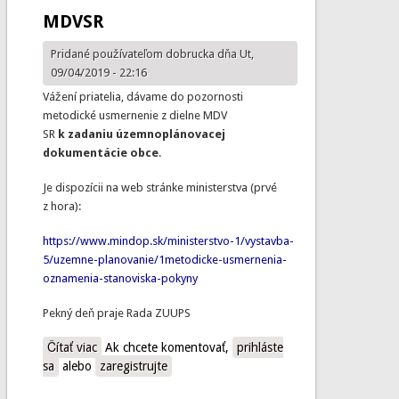
MDVSR
Pridané používateľom
dobrucka
dňa Ut,
09/04/2019 - 22:16
Vážení priatelia, dávame do pozornosti
metodické usmernenie z dielne MDV
SR
k zadaniu územnoplánovacej
dokumentácie obce
.
Je dispozícii na web stránke ministerstva (prvé
z hora):
https://www.mindop.sk/ministerstvo-1/vystavba-
5/uzemne-planovanie/1metodicke-usmernenia-
oznamenia-stanoviska-pokyny
Pekný deň praje Rada ZUUPS
Čítať viac
o Metodické usmernenie MDVSR
Ak chcete komentovať,
prihláste
sa
alebo
zaregistrujte