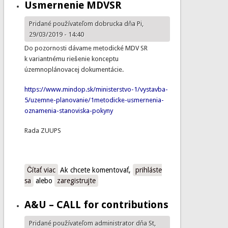
Usmernenie MDVSR
Pridané používateľom
dobrucka
dňa Pi,
29/03/2019 - 14:40
Do pozornosti dávame metodické MDV SR
k variantnému riešenie konceptu
územnoplánovacej dokumentácie.
https://www.mindop.sk/ministerstvo-1/vystavba-
5/uzemne-planovanie/1metodicke-usmernenia-
oznamenia-stanoviska-pokyny
Rada ZUUPS
Čítať viac
o Usmernenie MDVSR
Ak chcete komentovať,
prihláste
sa
alebo
zaregistrujte
A&U – CALL for contributions
Pridané používateľom
administrator
dňa St,