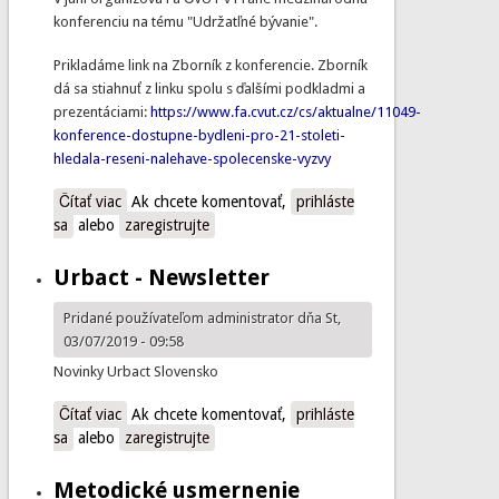
konferenciu na tému "Udržatľné bývanie".
Prikladáme link na Zborník z konferencie. Zborník
dá sa stiahnuť z linku spolu s ďalšími podkladmi a
prezentáciami:
https://www.fa.cvut.cz/cs/aktualne/11049-
konference-dostupne-bydleni-pro-21-stoleti-
hledala-reseni-nalehave-spolecenske-vyzvy
Čítať viac
o Udržateľné bývanie
Ak chcete komentovať,
prihláste
sa
alebo
zaregistrujte
Urbact - Newsletter
Pridané používateľom
administrator
dňa St,
03/07/2019 - 09:58
Novinky Urbact Slovensko
Čítať viac
o Urbact - Newsletter
Ak chcete komentovať,
prihláste
sa
alebo
zaregistrujte
Metodické usmernenie