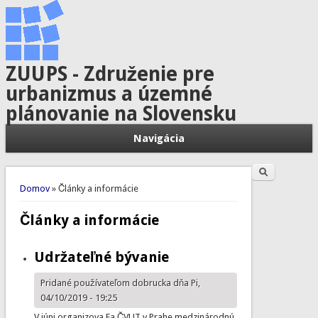
ZUUPS - Združenie pre
urbanizmus a územné
plánovanie na Slovensku
Navigácia
Hľadať
Vyhľadávanie
Nachádzate sa tu
Domov
» Články a informácie
Články a informácie
Udržateľné bývanie
Pridané používateľom
dobrucka
dňa Pi,
04/10/2019 - 19:25
V júni organizova Fa ČVUT v Prahe medzinárodnú