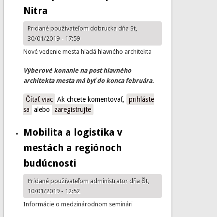
Nitra
Pridané používateľom
dobrucka
dňa St,
30/01/2019 - 17:59
Nové vedenie mesta hľadá hlavného architekta
Výberové konanie na post hlavného
architekta mesta má byť do konca februára.
Čítať viac
o Hlavný architekt pre mesto Nitra
Ak chcete komentovať,
prihláste
sa
alebo
zaregistrujte
Mobilita a logistika v
mestách a regiónoch
budúcnosti
Pridané používateľom
administrator
dňa Št,
10/01/2019 - 12:52
Informácie o medzinárodnom seminári