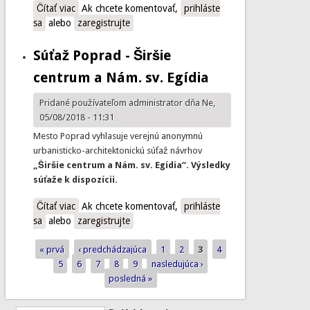
Čítať viac
o Mobilita a logistika v mestách a regiónoch budúcnosti
Ak chcete komentovať,
prihláste
sa
alebo
zaregistrujte
Súťaž Poprad - Širšie
centrum a Nám. sv. Egídia
Pridané používateľom
administrator
dňa Ne,
05/08/2018 - 11:31
Mesto Poprad vyhlasuje verejnú anonymnú
urbanisticko-architektonickú súťaž návrhov
„Širšie centrum a Nám. sv. Egídia“
. Výsledky
súťaže k dispozícii.
Čítať viac
o Súťaž Poprad - Širšie centrum a Nám. sv. Egídia
Ak chcete komentovať,
prihláste
sa
alebo
zaregistrujte
« prvá
‹ predchádzajúca
1
2
3
4
Stránky
5
6
7
8
9
nasledujúca ›
posledná »