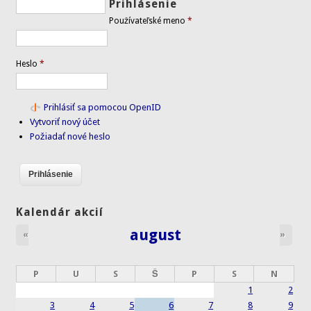
Prihlásenie
Používateľské meno
*
Heslo
*
Prihlásiť sa pomocou OpenID
Vytvoriť nový účet
Požiadať nové heslo
Kalendár akcií
august
«
»
P
U
S
Š
P
S
N
1
2
3
4
5
6
7
8
9