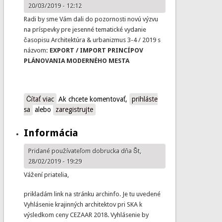
20/03/2019 - 12:12
Radi by sme Vám dali do pozornosti novú výzvu
na príspevky pre jesenné tematické vydanie
časopisu Architektúra & urbanizmus 3-4 / 2019 s
názvom
: EXPORT / IMPORT PRINCÍPOV
PLÁNOVANIA MODERNÉHO MESTA
Čítať viac
o A&U – CALL for contributions
Ak chcete komentovať,
prihláste
sa
alebo
zaregistrujte
Informácia
Pridané používateľom
dobrucka
dňa Št,
28/02/2019 - 19:29
Vážení priatelia,
prikladám link na stránku archinfo. Je tu uvedené
Vyhlásenie krajinných architektov pri SKA k
výsledkom ceny CEZAAR 2018. Vyhlásenie by