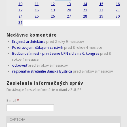
10
11
12
13
14
15
16
17
18
19
20
21
22
23
24
25
26
27
28
29
30
31
Nedávne komentáre
Krajinná architektúra
pred 2 roky 9 mesiacov
Pozdravujem, ďakujem za návrh
pred 8 rokov 4 mesiace
Budúcnosť miest - prihlásenie UPN sídla na 6. kongres
pred 8
rokov 4 mesiace
odpoveď
pred 8 rokov 8 mesiacov
regionálne stretnutie Banská Bystrica
pred 8 rokov 8 mesiacov
Zasielanie informačných správ
Dostávajte čerstvé informácie o dianí v ZUUPS
E-mail
*
CAPTCHA