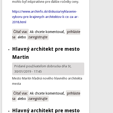
mohlo byť inšpiratívne pre ďalšie ročníky ceny.
https://www.archinfo.sk/diskusia/vyhlasenie-
vyboru-pre-krajinnych-architektov-k-ce-za-ar-
2018.html
Čítať viac
o Informácia
Ak chcete komentovať,
prihláste
sa
alebo
zaregistrujte
Hlavný architekt pre mesto
Martin
Pridané používateľom
dobrucka
dňa St,
30/01/2019 - 17:45
Mesto Maritn hľadná nového hlavného architekta
mesta
Čítať viac
o Hlavný architekt pre mesto Martin
Ak chcete komentovať,
prihláste
sa
alebo
zaregistrujte
Hlavný architekt pre mesto