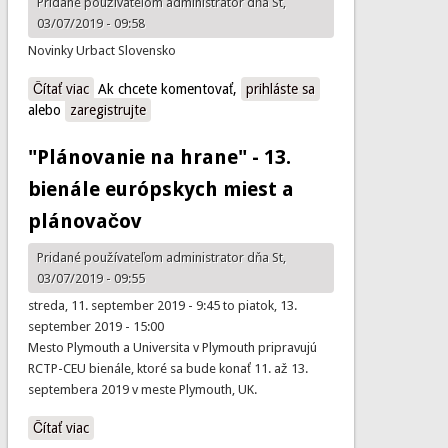
Pridané používateľom
administrator
dňa St,
03/07/2019 - 09:58
Novinky Urbact Slovensko
Čítať viac
o Urbact - Newsletter
Ak chcete komentovať,
prihláste sa
alebo
zaregistrujte
"Plánovanie na hrane" - 13.
bienále európskych miest a
plánovačov
Pridané používateľom
administrator
dňa St,
03/07/2019 - 09:55
streda, 11. september 2019 - 9:45
to
piatok, 13.
september 2019 - 15:00
Mesto Plymouth a Universita v Plymouth pripravujú
RCTP-CEU bienále, ktoré sa bude konať 11. až 13.
septembera 2019 v meste Plymouth, UK.
Čítať viac
o "Plánovanie na hrane" - 13. bienále európskych miest a