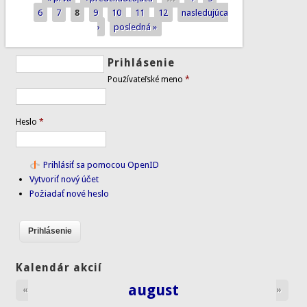
Stránky
6
7
8
9
10
11
12
nasledujúca
›
posledná »
Prihlásenie
Používateľské meno
*
Heslo
*
Prihlásiť sa pomocou OpenID
Vytvoriť nový účet
Požiadať nové heslo
Kalendár akcií
august
«
»